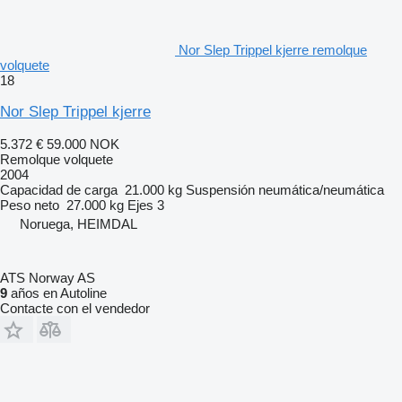
Nor Slep Trippel kjerre remolque
volquete
18
Nor Slep Trippel kjerre
5.372 €
59.000 NOK
Remolque volquete
2004
Capacidad de carga
21.000 kg
Suspensión
neumática/neumática
Peso neto
27.000 kg
Ejes
3
Noruega, HEIMDAL
ATS Norway AS
9
años en Autoline
Contacte con el vendedor