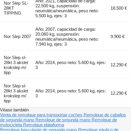
Año: 2021, capacidad de carga:
Nor Slep SL-
22.500 kg, suspensión:
28KT
18.500 €
neumática/neumática, peso neto:
TIPPING
5.500 kg, ejes: 3
Año: 2007, capacidad de carga:
20.060 kg, suspensión:
Nor Slep 2007
9.900 €
neumática/neumática, peso neto:
7.940 kg, ejes: 3
Nor Slep sl-
28kt 3 akslet
Año: 2014, peso neto: 5.600 kg, ejes:
12.290 €
krokslep m/
3
tipp
Nor Slep sl-
28kt 3 akslet
Año: 2014, peso neto: 5.600 kg, ejes:
12.290 €
krokslep m/
3
tipp
Véase también
Venta de remolque para transportar coches
Remolque de caballos
de segunda mano
Remolque de segunda mano
Remolque de
motocicleta
Remolque plataforma
Remolque basculante de segunda mano
Remolque náutico de