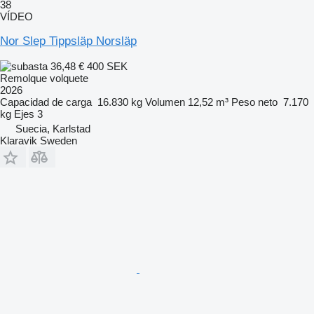
38
VÍDEO
Nor Slep Tippsläp Norsläp
36,48 €
400 SEK
Remolque volquete
2026
Capacidad de carga
16.830 kg
Volumen
12,52 m³
Peso neto
7.170
kg
Ejes
3
Suecia, Karlstad
Klaravik Sweden