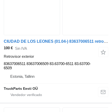
CIUDAD DE LOS LEONES (01.04-) 83637006511 retrovisor exterior para MAN LIONS CITY autobús
100 €
Sin IVA
Retrovisor exterior
83637006511 83637006509 83.63700-6511 83.63700-
6509
Estonia, Tallinn
TruckParts Eesti OÜ