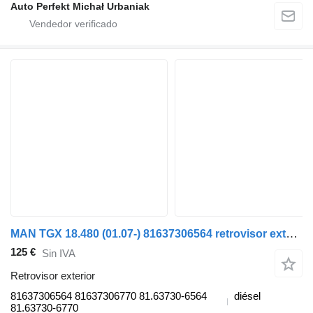
Auto Perfekt Michał Urbaniak
MAN TGX 18.480 (01.07-) 81637306564 retrovisor exterior para MAN TGL, TGM, TGS, TGX (2005-2021) cabeza tractora
125 €
Sin IVA
Retrovisor exterior
81637306564 81637306770 81.63730-6564
diésel
81.63730-6770