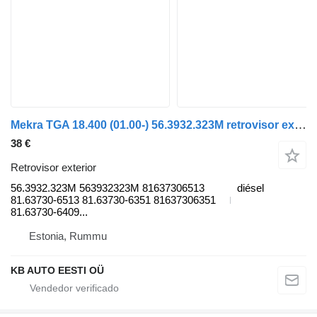
Mekra TGA 18.400 (01.00-) 56.3932.323M retrovisor exterior para MAN 4-series, TGA (1993-2009) camión
38 €
Retrovisor exterior
56.3932.323M 563932323M 81637306513
diésel
81.63730-6513 81.63730-6351 81637306351
81.63730-6409...
Estonia, Rummu
KB AUTO EESTI OÜ