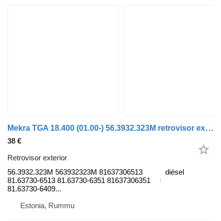
Mekra TGA 18.400 (01.00-) 56.3932.323M retrovisor exterior para MAN 4-series, TGA (1993-2009) camión
38 €
Retrovisor exterior
56.3932.323M 563932323M 81637306513
diésel
81.63730-6513 81.63730-6351 81637306351
81.63730-6409...
Estonia, Rummu