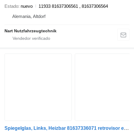
Estado
nuevo
11933 81637306561 , 81637306564
Alemania, Altdorf
Nart Nutzfahrzeugtechnik
Spiegelglas, Links, Heizbar 81637336071 retrovisor exterior para MAN TGX camión