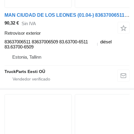
MAN CIUDAD DE LOS LEONES (01.04-) 83637006511 retrovisor exterior para MAN LIONS CITY (01.04-) autobús
90,32 €
Sin IVA
Retrovisor exterior
83637006511 83637006509 83.63700-6511
diésel
83.63700-6509
Estonia, Tallinn
TruckParts Eesti OÜ