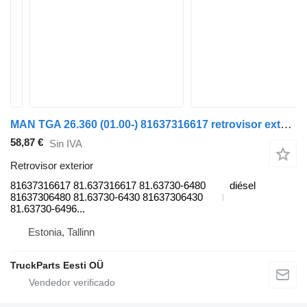
MAN TGA 26.360 (01.00-) 81637316617 retrovisor exterior para MAN 4-series, TGA (1993-2009) cabeza tractora
58,87 €
Sin IVA
Retrovisor exterior
81637316617 81.637316617 81.63730-6480
diésel
81637306480 81.63730-6430 81637306430
81.63730-6496...
Estonia, Tallinn
TruckParts Eesti OÜ