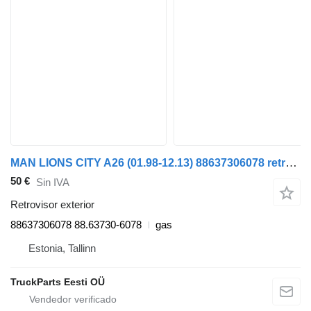
MAN LIONS CITY A26 (01.98-12.13) 88637306078 retrovisor exterior para MAN Lion's bus (1991-) autobús
50 €
Sin IVA
Retrovisor exterior
88637306078 88.63730-6078
gas
Estonia, Tallinn
TruckParts Eesti OÜ