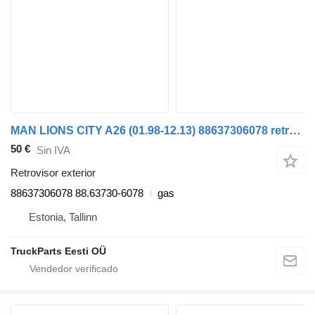
MAN LIONS CITY A26 (01.98-12.13) 88637306078 retrovisor exterior para MAN Lion's bus (1991-) autobús
50 €
Sin IVA
Retrovisor exterior
88637306078 88.63730-6078
gas
Estonia, Tallinn
TruckParts Eesti OÜ