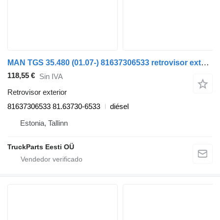
MAN TGS 35.480 (01.07-) 81637306533 retrovisor exterior para MAN TGL, TGM, TGS, TGX (2005-2021) cabeza tractora
118,55 €
Sin IVA
Retrovisor exterior
81637306533 81.63730-6533
diésel
Estonia, Tallinn
TruckParts Eesti OÜ