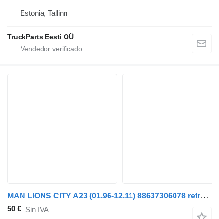
Estonia, Tallinn
TruckParts Eesti OÜ
MAN LIONS CITY A23 (01.96-12.11) 88637306078 retrovisor exterior para MAN Lion's bus (1991-) autobús
50 €
Sin IVA