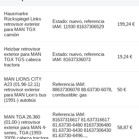
Hausmarke
Rückspiegel Links
Estado: nuevo, referencia
retrovisor exterior
199,24 €
IAM: 11930 81637306529
para MAN TGX
camión
Heizbar retrovisor
exterior para MAN
Estado: nuevo, referencia
19,24 €
TGX TGS cabeza
IAM: 81637336073
tractora
MAN LIONS CITY
A23 (01.96-12.11)
Referencia IAM:
retrovisor exterior
88637306078 88.63730-6078,
50 €
para MAN Lion's bus
combustible: gas
(1991-) autobús
Referencia IAM:
MAN TGA 26.360
81637316617 81.637316617
(01.00-) retrovisor
81.63730-6480 81637306480
exterior para MAN 4-
58,87 €
81.63730-6430 81637306430
series, TGA (1993-
81.63730-6496...,
2009) cabeza tractora