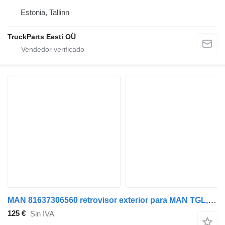
Estonia, Tallinn
TruckParts Eesti OÜ
MAN 81637306560 retrovisor exterior para MAN TGL, TGM, TGS, TGX (2005-2021) cabeza tractora
125 €
Sin IVA