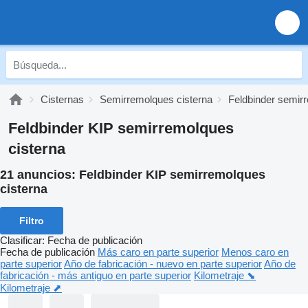
Cisternas
Semirremolques cisterna
Feldbinder semir
Feldbinder KIP semirremolques
cisterna
21 anuncios:
Feldbinder KIP semirremolques
cisterna
Filtro
Clasificar
:
Fecha de publicación
Fecha de publicación
Más caro en parte superior
Menos caro en
parte superior
Año de fabricación - nuevo en parte superior
Año de
fabricación - más antiguo en parte superior
Kilometraje ⬊
Kilometraje ⬈