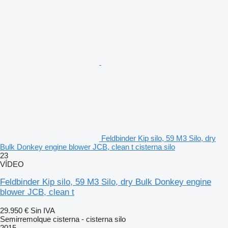
Feldbinder Kip silo, 59 M3 Silo, dry
Bulk Donkey engine blower JCB, clean t cisterna silo
23
VÍDEO
Feldbinder Kip silo, 59 M3 Silo, dry Bulk Donkey engine
blower JCB, clean t
29.950 €
Sin IVA
Semirremolque cisterna - cisterna silo
2015