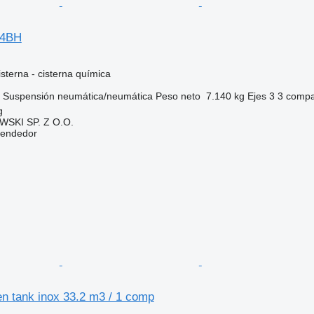
L4BH
sterna - cisterna química
Suspensión
neumática/neumática
Peso neto
7.140 kg
Ejes
3
3 compa
g
SKI SP. Z O.O.
vendedor
n tank inox 33.2 m3 / 1 comp