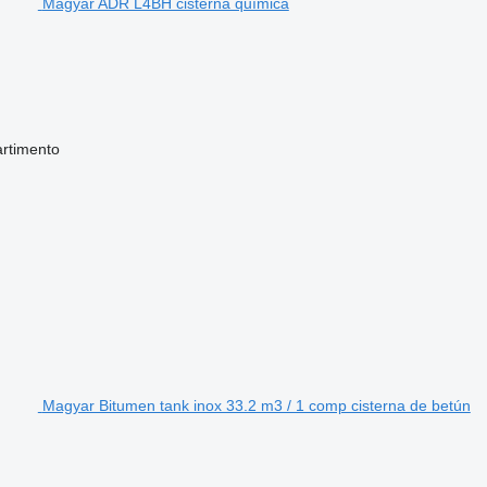
Magyar ADR L4BH cisterna química
rtimento
Magyar Bitumen tank inox 33.2 m3 / 1 comp cisterna de betún