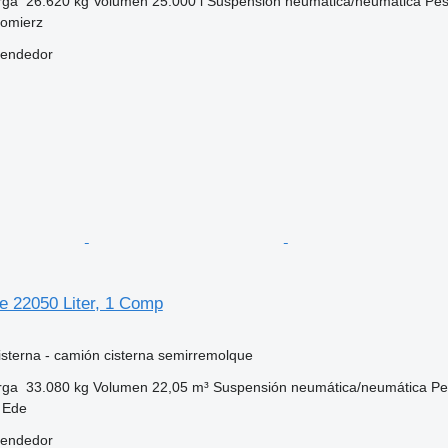
rga
26.620 kg
Volumen
25.000 l
Suspensión
neumática/neumática
Pes
domierz
vendedor
 22050 Liter, 1 Comp
sterna - camión cisterna semirremolque
rga
33.080 kg
Volumen
22,05 m³
Suspensión
neumática/neumática
Pe
 Ede
vendedor