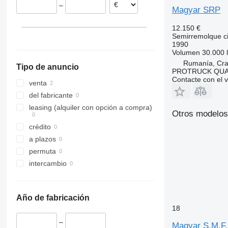
–
Magyar SRP
12.150 €
Semirremolque ci
1990
Volumen
30.000 l
Rumanía, Cra
Tipo de anuncio
PROTRUCK QUA
Contacte con el 
venta
del fabricante
leasing (alquiler con opción a compra)
Otros modelos
crédito
a plazos
permuta
intercambio
Año de fabricación
18
–
Magyar S.M.F.