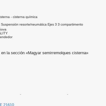
sterna - cisterna química
Suspensión
resorte/neumática
Ejes
3
3 compartimento
iova
LITY
vendedor
 en la sección «Magyar semirremolques cisterna»
F 21610