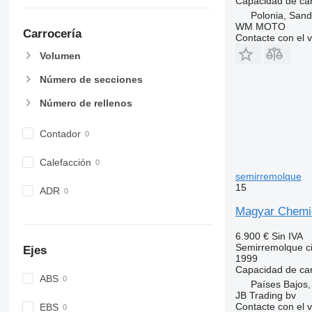
Capacidad de ca
Polonia, San
WM MOTO
Carrocería
Contacte con el 
Volumen
Número de secciones
Número de rellenos
Contador
Calefacción
semirremolque
15
ADR
Magyar Chemie
6.900 €
Sin IVA
Semirremolque ci
Ejes
1999
Capacidad de ca
ABS
Países Bajos,
JB Trading bv
Contacte con el 
EBS