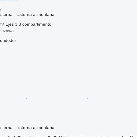
r
terna - cisterna alimentaria
m³
Ejes
3
3 compartimento
szczowa
vendedor
terna - cisterna alimentaria