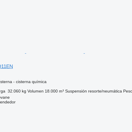
D11EN
sterna - cisterna química
rga
32.060 kg
Volumen
18.000 m³
Suspensión
resorte/neumática
Peso
ovane
vendedor