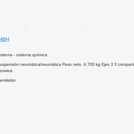
L4BH
sterna - cisterna química
uspensión
neumática/neumática
Peso neto
6.700 kg
Ejes
3
3 compart
rzowice
vendedor