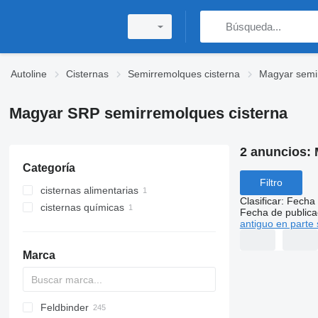
Autoline
Cisternas
Semirremolques cisterna
Magyar semi
Magyar SRP semirremolques cisterna
2 anuncios:
Categoría
Filtro
cisternas alimentarias
Clasificar
:
Fecha 
cisternas químicas
Fecha de publica
antiguo en parte 
Marca
Feldbinder
SVM
NCG
CB
T-series
SAPL
KIS
STF
ADR
SOA
K series
LPG
45
AMMONIA