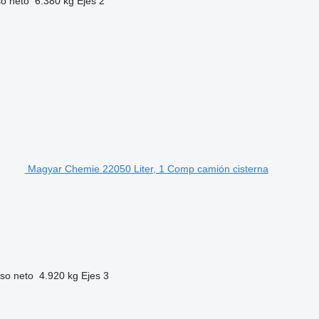
o neto
6.380 kg
Ejes
2
Magyar Chemie 22050 Liter, 1 Comp camión cisterna
so neto
4.920 kg
Ejes
3