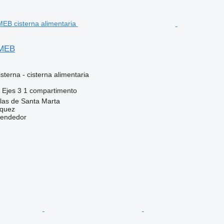
MEB
terna - cisterna alimentaria
Ejes
3
1 compartimento
las de Santa Marta
zquez
vendedor