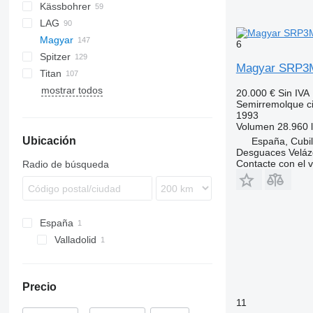
Kässbohrer
NG
BPDO
LPG
EUT
ASW
TX
Stralis
TSA
LAG
BPO
KIP
SSK
Magyar
TSA
SSL
0-3
TGS
6
Spitzer
STB
GSA
S-series
SA
CM
MACOLA
SCT
TS
Magyar SRP3
Titan
STS
O-3
SR
SL
SF
LPG
S38SDA
mostrar todos
SK
OPL 38
SP
ADR
97
NS
LPG
SR34
20.000 €
Sin IVA
Semirremolque cis
TX
SRP
1993
Volumen
28.960 l
Ubicación
España, Cubil
Desguaces Velá
Contacte con el 
Radio de búsqueda
España
Valladolid
Precio
11