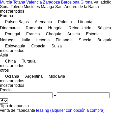
Murcia
Totana
Valencia
Zaragoza
Barcelona
Girona
Valladolid
Soria
Toledo
Móstoles
Málaga
Sant Andreu de la Barca
mostrar todos
Europa
Países Bajos
Alemania
Polonia
Lituania
Dinamarca
Rumanía
Hungría
Reino Unido
Bélgica
Portugal
Francia
Chequia
Austria
Estonia
Noruega
Italia
Letonia
Finlandia
Suecia
Bulgaria
Eslovaquia
Croacia
Suiza
mostrar todos
Asia
China
Turquía
mostrar todos
otros
Ucrania
Argentina
Moldavia
mostrar todos
mostrar todos
Precio
–
Tipo de anuncio
venta
del fabricante
leasing (alquiler con opción a compra)