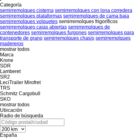
Categoría
semirremolques cisterna
semirremolques con lona corredera
semirremolques plataformas
semirremolques de cama baja
semirremolques volquetes
semirremolques frigoríficos
semirremolques cajas abiertas
semirremolques de
contenedores
semirremolques furgones
semirremolques para
transporte de grano
semirremolques chasis
semirremolques
madereros
mostrar todos
Marca
Krone
SDR
Lamberet
SR2
LeciTrailer
Mirofret
TRS
Schmitz Cargobull
SKO
mostrar todos
Ubicación
Radio de búsqueda
España