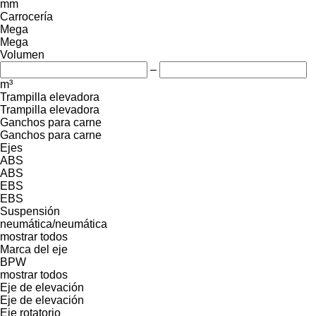
mm
Carrocería
Mega
Mega
Volumen
–
m³
Trampilla elevadora
Trampilla elevadora
Ganchos para carne
Ganchos para carne
Ejes
ABS
ABS
EBS
EBS
Suspensión
neumática/neumática
mostrar todos
Marca del eje
BPW
mostrar todos
Eje de elevación
Eje de elevación
Eje rotatorio