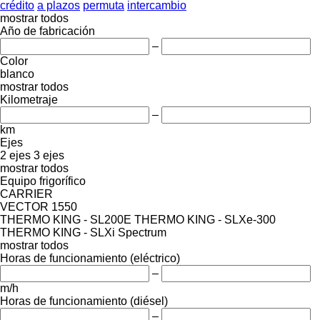
crédito
a plazos
permuta
intercambio
mostrar todos
Año de fabricación
–
Color
blanco
mostrar todos
Kilometraje
–
km
Ejes
2 ejes
3 ejes
mostrar todos
Equipo frigorífico
CARRIER
VECTOR 1550
THERMO KING - SL200E
THERMO KING - SLXe-300
THERMO KING - SLXi Spectrum
mostrar todos
Horas de funcionamiento (eléctrico)
–
m/h
Horas de funcionamiento (diésel)
–