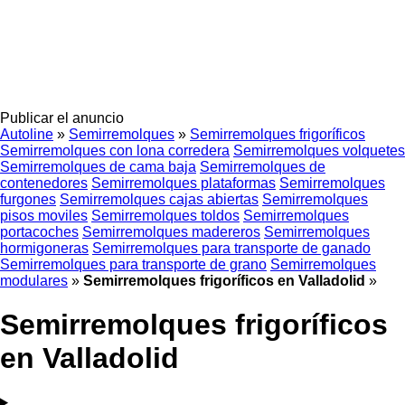
Publicar el anuncio
Autoline
»
Semirremolques
»
Semirremolques frigoríficos
Semirremolques con lona corredera
Semirremolques volquetes
Semirremolques de cama baja
Semirremolques de
contenedores
Semirremolques plataformas
Semirremolques
furgones
Semirremolques cajas abiertas
Semirremolques
pisos moviles
Semirremolques toldos
Semirremolques
portacoches
Semirremolques madereros
Semirremolques
hormigoneras
Semirremolques para transporte de ganado
Semirremolques para transporte de grano
Semirremolques
modulares
»
Semirremolques frigoríficos en Valladolid
»
Semirremolques frigoríficos
en Valladolid