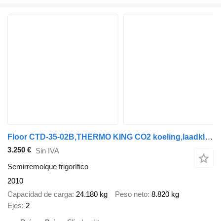
Floor CTD-35-02B,THERMO KING CO2 koeling,laadklep,lzv,gestuurd,BPW tro
3.250 €
Sin IVA
Semirremolque frigorífico
2010
Capacidad de carga
24.180 kg
Peso neto
8.820 kg
Ejes
2