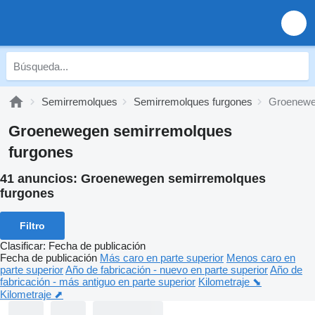
Semirremolques
Semirremolques furgones
Groenewe
Groenewegen semirremolques
furgones
41 anuncios:
Groenewegen semirremolques
furgones
Filtro
Clasificar
:
Fecha de publicación
Fecha de publicación
Más caro en parte superior
Menos caro en
parte superior
Año de fabricación - nuevo en parte superior
Año de
fabricación - más antiguo en parte superior
Kilometraje ⬊
Kilometraje ⬈