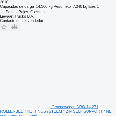
2010
Capacidad de carga
14.960 kg
Peso neto
7.040 kg
Ejes
1
Países Bajos, Giessen
Lievaart Trucks B.V.
Contacte con el vendedor
Groenewegen DRO-14-27 |
ROLLERBED / KETTINGSYSTEEM * 24v SELF SUPPORT * NL T
semirremolque furgón