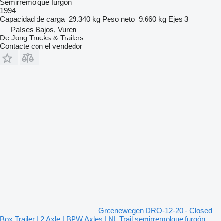
Semirremolque furgón
1994
Capacidad de carga
29.340 kg
Peso neto
9.660 kg
Ejes
3
Países Bajos, Vuren
De Jong Trucks & Trailers
Contacte con el vendedor
Groenewegen DRO-12-20 - Closed
Box Trailer | 2 Axle | BPW Axles | NL Trail semirremolque furgón