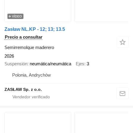
VÍDEO
Zasław NL.KP - 12; 13; 13.5
Precio a consultar
Semirremolque maderero
2026
Suspensión
neumática/neumática
Ejes
3
Polonia, Andrychów
ZASŁAW Sp. z o.o.