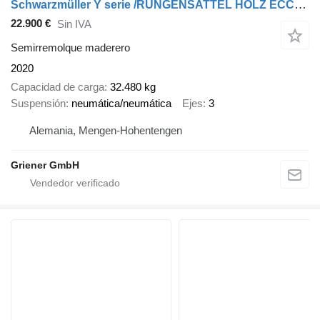
Schwarzmüller Y serie /RUNGENSATTEL HOLZ ECCO STEEL 9to /8 x
22.900 €
Sin IVA
Semirremolque maderero
2020
Capacidad de carga
32.480 kg
Suspensión
neumática/neumática
Ejes
3
Alemania, Mengen-Hohentengen
Griener GmbH