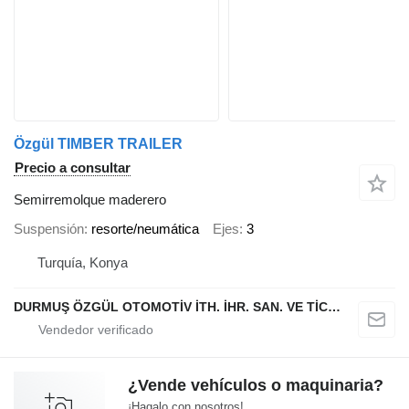
Özgül TIMBER TRAILER
Precio a consultar
Semirremolque maderero
Suspensión
resorte/neumática
Ejes
3
Turquía, Konya
DURMUŞ ÖZGÜL OTOMOTİV İTH. İHR. SAN. VE TİC. A.Ş
¿Vende vehículos o maquinaria?
¡Hagalo con nosotros!