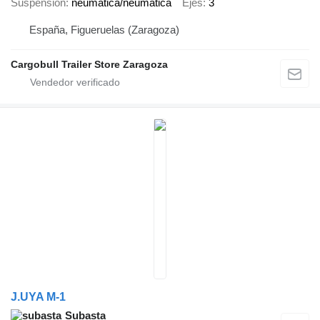
Suspensión
neumática/neumática
Ejes
3
España, Figueruelas (Zaragoza)
Cargobull Trailer Store Zaragoza
J.UYA M-1
Subasta