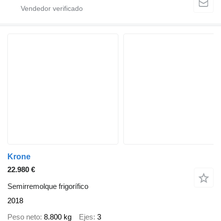
Krone
22.980 €
Semirremolque frigorífico
2018
Peso neto
8.800 kg
Ejes
3