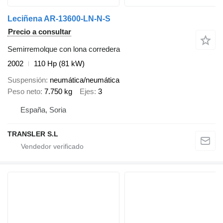
Leciñena AR-13600-LN-N-S
Precio a consultar
Semirremolque con lona corredera
2002
110 Hp (81 kW)
Suspensión
neumática/neumática
Peso neto
7.750 kg
Ejes
3
España, Soria
TRANSLER S.L