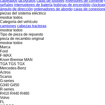
cableados
tacógrafos
cajas de fusibles
inversores de corriente
señales
interruptores de batería
bobinas de encendido
clocksp
ángulo de dirección
ordenadores de abordo
cajas de conexion
piezas del sistema eléctrico
mostrar todos
Categoría del vehículo
camiones
cabezas tractoras
mostrar todos
Tipo de pieza de repuesto
pieza de recambio original
mostrar todos
Marca
Ford
F-MAX
Knorr-Bremse
MAN
TGA
TGS
TGX
Mercedes-Benz
Actros
Scania
G-series
G340
G450
R-series
R410
R440
R480
Volvo
FL