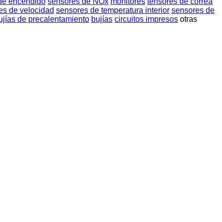
de encendido
sensores de NOx
monitores
tensores de correa
es de velocidad
sensores de temperatura interior
sensores de
ujías de precalentamiento
bujías
circuitos impresos
otras