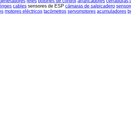
generadores
relés
botones de control
arrancadores
cerraduras 
ringes
cables
sensores de ESP
cámaras de salpicadero
sensor
es
motores eléctricos
tacómetros
servomotores
acumuladores
b