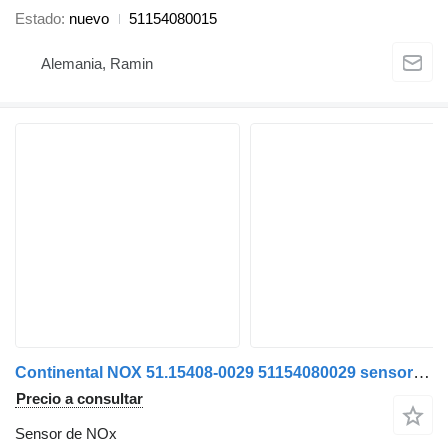
Estado
nuevo
51154080015
Alemania, Ramin
Continental NOX 51.15408-0029 51154080029 sensor de NOx para MAN TGX TGS cabeza tractora
Precio a consultar
Sensor de NOx