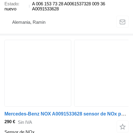
Estado
A 006 153 73 28 A0061537328 009 36
nuevo
A0091533628
Alemania, Ramin
Mercedes-Benz NOX A0091533628 sensor de NOx para Mercedes-Benz ACTROS MP2 MP3 Euro 5 vehículo comercial
290 €
Sin IVA
Sensor de NOx