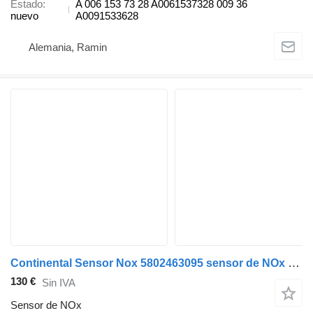
Estado
A 006 153 73 28 A0061537328 009 36
nuevo
A0091533628
Alemania, Ramin
Continental Sensor Nox 5802463095 sensor de NOx para IVECO DAILY camión
130 €
Sin IVA
Sensor de NOx