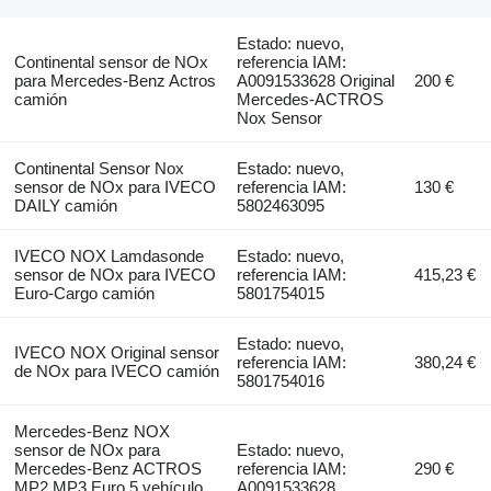
Estado: nuevo,
Continental sensor de NOx
referencia IAM:
para Mercedes-Benz Actros
A0091533628 Original
200 €
camión
Mercedes-ACTROS
Nox Sensor
Continental Sensor Nox
Estado: nuevo,
sensor de NOx para IVECO
referencia IAM:
130 €
DAILY camión
5802463095
IVECO NOX Lamdasonde
Estado: nuevo,
sensor de NOx para IVECO
referencia IAM:
415,23 €
Euro-Cargo camión
5801754015
Estado: nuevo,
IVECO NOX Original sensor
referencia IAM:
380,24 €
de NOx para IVECO camión
5801754016
Mercedes-Benz NOX
sensor de NOx para
Estado: nuevo,
Mercedes-Benz ACTROS
referencia IAM:
290 €
MP2 MP3 Euro 5 vehículo
A0091533628