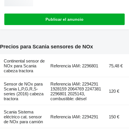
Publicar el anuncio
Precios para Scania sensores de NOx
Continental sensor de
NOx para Scania
Referencia IAM: 2296801
75,48 €
cabeza tractora
Sensor de NOx para
Referencia IAM: 2294291
Scania L,P,G,R,S-
1928159 2064769 2247381
120 €
series (2016) cabeza
2296801 2025143,
tractora
combustible: diésel
Scania Sistema
eléctrico cat. sensor
Referencia IAM: 2294291
150 €
de NOx para camión