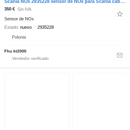
Scania NOx 2935228 sensor de NOx para Scania cabeza tractora
350 €
Sin IVA
Sensor de NOx
Estado
nuevo
2935228
Polonia
Fhu kt2000