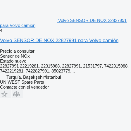
Volvo SENSOR DE NOX 22827991
para Volvo camión
4
Volvo SENSOR DE NOX 22827991 para Volvo camión
Precio a consultar
Sensor de NOx
Estado
nuevo
22827991 22219281, 22315988, 22827991, 21531797, 7422315988,
7422219281, 7422827991, 85023779,...
Turquía, Başakşehir/İstanbul
UNIWEST Spare Parts
Contacte con el vendedor