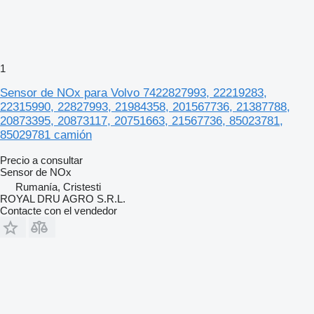
1
Sensor de NOx para Volvo 7422827993, 22219283,
22315990, 22827993, 21984358, 201567736, 21387788,
20873395, 20873117, 20751663, 21567736, 85023781,
85029781 camión
Precio a consultar
Sensor de NOx
Rumanía, Cristesti
ROYAL DRU AGRO S.R.L.
Contacte con el vendedor