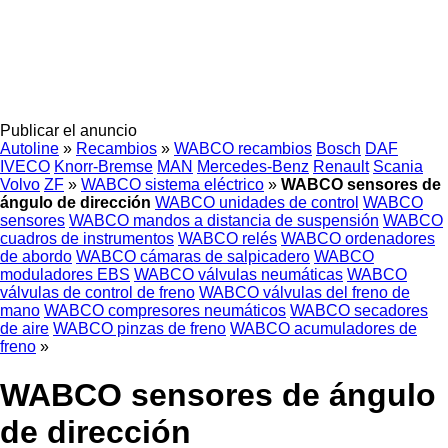
Publicar el anuncio
Autoline
»
Recambios
»
WABCO recambios
Bosch
DAF
IVECO
Knorr-Bremse
MAN
Mercedes-Benz
Renault
Scania
Volvo
ZF
»
WABCO sistema eléctrico
»
WABCO sensores de
ángulo de dirección
WABCO unidades de control
WABCO
sensores
WABCO mandos a distancia de suspensión
WABCO
cuadros de instrumentos
WABCO relés
WABCO ordenadores
de abordo
WABCO cámaras de salpicadero
WABCO
moduladores EBS
WABCO válvulas neumáticas
WABCO
válvulas de control de freno
WABCO válvulas del freno de
mano
WABCO compresores neumáticos
WABCO secadores
de aire
WABCO pinzas de freno
WABCO acumuladores de
freno
»
WABCO sensores de ángulo
de dirección