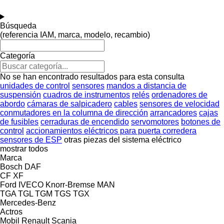
Búsqueda
(referencia IAM, marca, modelo, recambio)
Categoría
No se han encontrado resultados para esta consulta
unidades de control
sensores
mandos a distancia de
suspensión
cuadros de instrumentos
relés
ordenadores de
abordo
cámaras de salpicadero
cables
sensores de velocidad
conmutadores en la columna de dirección
arrancadores
cajas
de fusibles
cerraduras de encendido
servomotores
botones de
control
accionamientos eléctricos para puerta corredera
sensores de ESP
otras piezas del sistema eléctrico
mostrar todos
Marca
Bosch
DAF
CF
XF
Ford
IVECO
Knorr-Bremse
MAN
TGA
TGL
TGM
TGS
TGX
Mercedes-Benz
Actros
Mobil
Renault
Scania