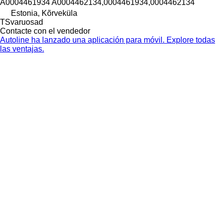
A0004461934 A0004462134,0004461934,0004462134
Estonia, Kõrveküla
TSvaruosad
Contacte con el vendedor
Autoline ha lanzado una aplicación para móvil. Explore todas
las ventajas.