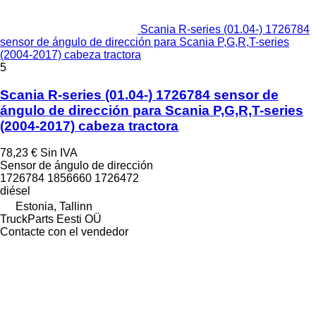
Scania R-series (01.04-) 1726784
sensor de ángulo de dirección para Scania P,G,R,T-series
(2004-2017) cabeza tractora
5
Scania R-series (01.04-) 1726784 sensor de
ángulo de dirección para Scania P,G,R,T-series
(2004-2017) cabeza tractora
78,23 €
Sin IVA
Sensor de ángulo de dirección
1726784 1856660 1726472
diésel
Estonia, Tallinn
TruckParts Eesti OÜ
Contacte con el vendedor