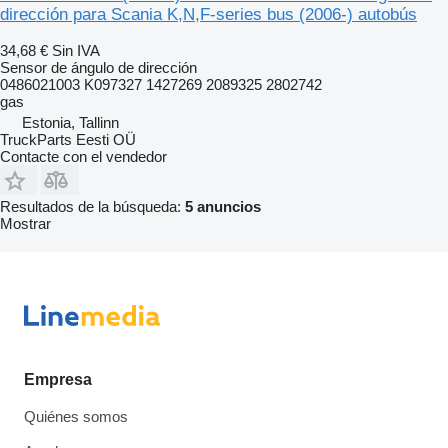
dirección para Scania K,N,F-series bus (2006-) autobús
34,68 €
Sin IVA
Sensor de ángulo de dirección
0486021003 K097327 1427269 2089325 2802742
gas
Estonia, Tallinn
TruckParts Eesti OÜ
Contacte con el vendedor
Resultados de la búsqueda:
5 anuncios
Mostrar
Empresa
Quiénes somos