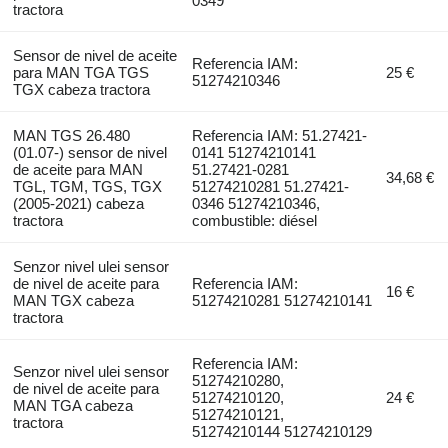
0349
tractora
Sensor de nivel de aceite
Referencia IAM:
para MAN TGA TGS
25 €
51274210346
TGX cabeza tractora
MAN TGS 26.480
Referencia IAM: 51.27421-
(01.07-) sensor de nivel
0141 51274210141
de aceite para MAN
51.27421-0281
34,68 €
TGL, TGM, TGS, TGX
51274210281 51.27421-
(2005-2021) cabeza
0346 51274210346,
tractora
combustible: diésel
Senzor nivel ulei sensor
de nivel de aceite para
Referencia IAM:
16 €
MAN TGX cabeza
51274210281 51274210141
tractora
Referencia IAM:
Senzor nivel ulei sensor
51274210280,
de nivel de aceite para
51274210120,
24 €
MAN TGA cabeza
51274210121,
tractora
51274210144 51274210129