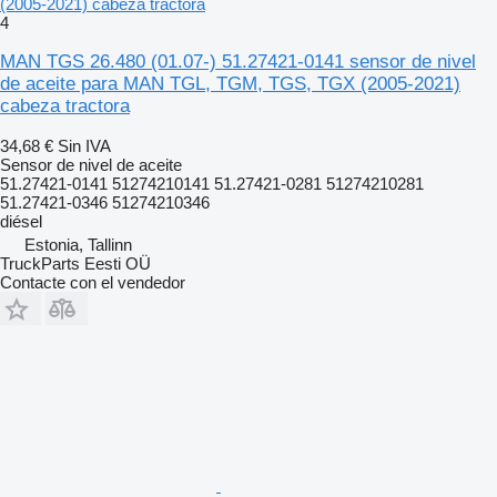
(2005-2021) cabeza tractora
4
MAN TGS 26.480 (01.07-) 51.27421-0141 sensor de nivel
de aceite para MAN TGL, TGM, TGS, TGX (2005-2021)
cabeza tractora
34,68 €
Sin IVA
Sensor de nivel de aceite
51.27421-0141 51274210141 51.27421-0281 51274210281
51.27421-0346 51274210346
diésel
Estonia, Tallinn
TruckParts Eesti OÜ
Contacte con el vendedor