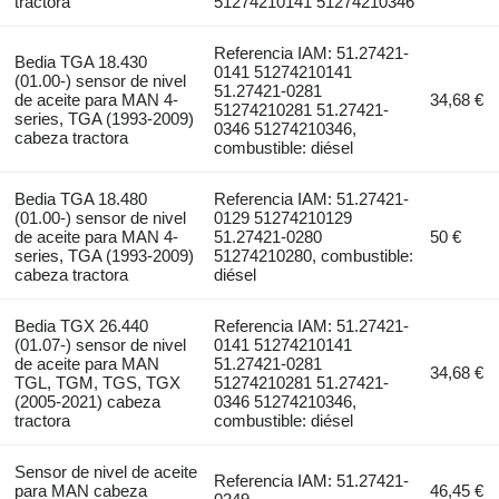
tractora
51274210141 51274210346
Referencia IAM: 51.27421-
Bedia TGA 18.430
0141 51274210141
(01.00-) sensor de nivel
51.27421-0281
de aceite para MAN 4-
34,68 €
51274210281 51.27421-
series, TGA (1993-2009)
0346 51274210346,
cabeza tractora
combustible: diésel
Bedia TGA 18.480
Referencia IAM: 51.27421-
(01.00-) sensor de nivel
0129 51274210129
de aceite para MAN 4-
51.27421-0280
50 €
series, TGA (1993-2009)
51274210280, combustible:
cabeza tractora
diésel
Bedia TGX 26.440
Referencia IAM: 51.27421-
(01.07-) sensor de nivel
0141 51274210141
de aceite para MAN
51.27421-0281
34,68 €
TGL, TGM, TGS, TGX
51274210281 51.27421-
(2005-2021) cabeza
0346 51274210346,
tractora
combustible: diésel
Sensor de nivel de aceite
Referencia IAM: 51.27421-
para MAN cabeza
46,45 €