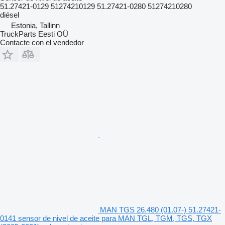
51.27421-0129 51274210129 51.27421-0280 51274210280
diésel
Estonia, Tallinn
TruckParts Eesti OÜ
Contacte con el vendedor
MAN TGS 26.480 (01.07-) 51.27421-
0141 sensor de nivel de aceite para MAN TGL, TGM, TGS, TGX