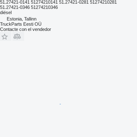
51.27421-0141 51274210141 51.27421-0281 51274210281
51.27421-0346 51274210346
diésel
Estonia, Tallinn
TruckParts Eesti OÜ
Contacte con el vendedor