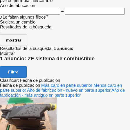
plazos
permuta
intercambio
Año de fabricación
–
¿Le faltan algunos filtros?
Sugiera un cambio
Resultados de la búsqueda:
-
mostrar
Resultados de la búsqueda:
1 anuncio
Mostrar
1 anuncio:
ZF sistema de combustible
Filtro
Clasificar
:
Fecha de publicación
Fecha de publicación
Más caro en parte superior
Menos caro en
parte superior
Año de fabricación - nuevo en parte superior
Año de
fabricación - más antiguo en parte superior