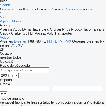
Ibiza
Scania
G-series
Irizar
K-series
L-series
P-series
R-series
S-series
SKL
SKO
Alpino
Urbino
Prestij
Avensis
Aygo
Dyna
Hiace
Land Cruiser
Prius
Probox
Tacoma
Yaris
Caddy
Crafter
Golf
LT
Passat
Polo
Transporter
Volvo
A-series
B-series
F88
F89
FE
FH
FL
FM
FMX
G-series
L-series
N-
series
VNL
XC
ZF
Octavia
mostrar todos
Ubicación
Radio de búsqueda
España
Precio
–
Tipo de anuncio
venta
del fabricante
leasing (alquiler con opción a compra)
crédito
a