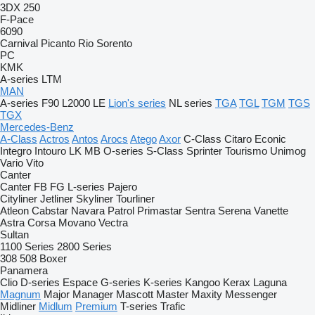
3DX
250
F-Pace
6090
Carnival
Picanto
Rio
Sorento
PC
KMK
A-series
LTM
MAN
A-series
F90
L2000
LE
Lion's series
NL series
TGA
TGL
TGM
TGS
TGX
Mercedes-Benz
A-Class
Actros
Antos
Arocs
Atego
Axor
C-Class
Citaro
Econic
Integro
Intouro
LK
MB
O-series
S-Class
Sprinter
Tourismo
Unimog
Vario
Vito
Canter
Canter
FB
FG
L-series
Pajero
Cityliner
Jetliner
Skyliner
Tourliner
Atleon
Cabstar
Navara
Patrol
Primastar
Sentra
Serena
Vanette
Astra
Corsa
Movano
Vectra
Sultan
1100 Series
2800 Series
308
508
Boxer
Panamera
Clio
D-series
Espace
G-series
K-series
Kangoo
Kerax
Laguna
Magnum
Major
Manager
Mascott
Master
Maxity
Messenger
Midliner
Midlum
Premium
T-series
Trafic