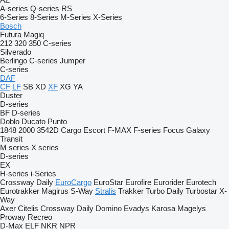
A-series
Q-series
RS
6-Series
8-Series
M-Series
X-Series
Bosch
Futura
Magiq
212
320
350
C-series
Silverado
Berlingo
C-series
Jumper
C-series
DAF
CF
LF
SB
XD
XF
XG
YA
Duster
D-series
BF
D-series
Doblo
Ducato
Punto
1848
2000
3542D
Cargo
Escort
F-MAX
F-series
Focus
Galaxy
Transit
M series
X series
D-series
EX
H-series
i-Series
Crossway
Daily
EuroCargo
EuroStar
Eurofire
Eurorider
Eurotech
Eurotrakker
Magirus
S-Way
Stralis
Trakker
Turbo Daily
Turbostar
X-
Way
Axer
Citelis
Crossway
Daily
Domino
Evadys
Karosa
Magelys
Proway
Recreo
D-Max
ELF
NKR
NPR