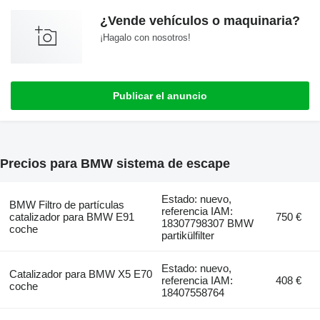
¿Vende vehículos o maquinaria?
¡Hagalo con nosotros!
Publicar el anuncio
Precios para BMW sistema de escape
Estado: nuevo,
BMW Filtro de partículas
referencia IAM:
catalizador para BMW E91
750 €
18307798307 BMW
coche
partikülfilter
Estado: nuevo,
Catalizador para BMW X5 E70
referencia IAM:
408 €
coche
18407558764