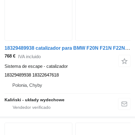
18329489938 catalizador para BMW F20N F21N F22N F23N F30N F31N F34N G20 G21 F32N F33N F36N G30 G31 G01 G02 coche
768 €
IVA incluido
Sistema de escape - catalizador
18329489938 18322647618
Polonia, Chyby
Kaliński - układy wydechowe