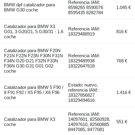
Referencia IAM:
BMW dpf catalizador para
8598265 8590076
1.045 €
BMW G30 coche
8595435 8282784
Catalizador para BMW X3
Referencia IAM:
G01, 3 G20/21, 5 G30/31 - 1.6
816 €
18329488919
coche
Catalizador para BMW F20N
F21N F22N F23N F30N F31N
Referencia IAM:
F34N G20 G21 F32N F33N
18329489938
768 €
F36N G30 G31 G01 G02
18322647618
coche
Estado: nuevo,
Catalizador para BMW 5 F90 /
referencia IAM:
8 F91 F92 / X5 F95 / X6 F96
1.416 €
18327856827
coche
18329494616
Referencia IAM:
Catalizador para BMW X3
14097601, 82560928,
551 €
coche
14097610, 82560885
8447085, 8477081