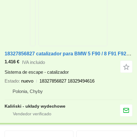
18327856827 catalizador para BMW 5 F90 / 8 F91 F92 / X5 F95 / X6 F96 coche
1.416 €
IVA incluido
Sistema de escape - catalizador
Estado
nuevo
18327856827 18329494616
Polonia, Chyby
Kaliński - układy wydechowe