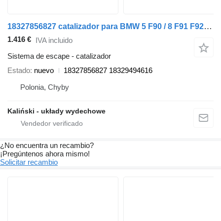
18327856827 catalizador para BMW 5 F90 / 8 F91 F92 / X5 F95 / X6 F96 coche
1.416 €
IVA incluido
Sistema de escape - catalizador
Estado
nuevo
18327856827 18329494616
Polonia, Chyby
Kaliński - układy wydechowe
¿No encuentra un recambio?
¡Pregúntenos ahora mismo!
Solicitar recambio