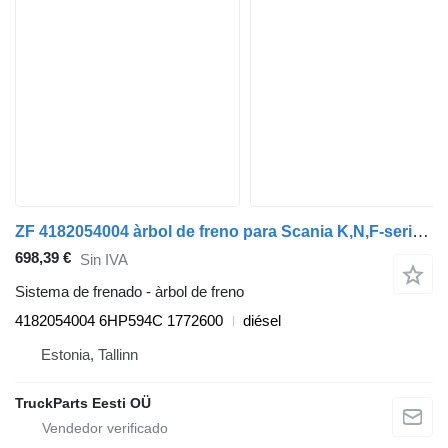
ZF 4182054004 àrbol de freno para Scania K,N,F-series bus (2006-) autobús
698,39 €
Sin IVA
Sistema de frenado - àrbol de freno
4182054004 6HP594C 1772600
diésel
Estonia, Tallinn
TruckParts Eesti OÜ