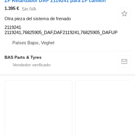
ZF Retardador DAF 2119241 para ZF camión
1.395 €
Sin IVA
Otra pieza del sistema de frenado
2119241
2119241,76825905_DAF,DAF2119241,76825905_DAFUP
Países Bajos, Veghel
BAS Parts & Tyres