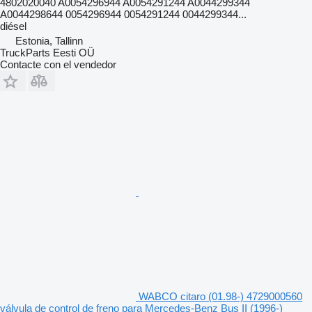
4802020040 A0054296944 A0054291244 A0044299344
A0044298644 0054296944 0054291244 0044299344...
diésel
Estonia, Tallinn
TruckParts Eesti OÜ
Contacte con el vendedor
WABCO citaro (01.98-) 4729000560
válvula de control de freno para Mercedes-Benz Bus II (1996-)