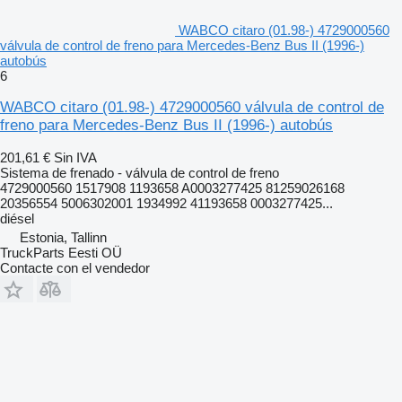
WABCO citaro (01.98-) 4729000560
válvula de control de freno para Mercedes-Benz Bus II (1996-)
autobús
6
WABCO citaro (01.98-) 4729000560 válvula de control de
freno para Mercedes-Benz Bus II (1996-) autobús
201,61 €
Sin IVA
Sistema de frenado - válvula de control de freno
4729000560 1517908 1193658 A0003277425 81259026168
20356554 5006302001 1934992 41193658 0003277425...
diésel
Estonia, Tallinn
TruckParts Eesti OÜ
Contacte con el vendedor