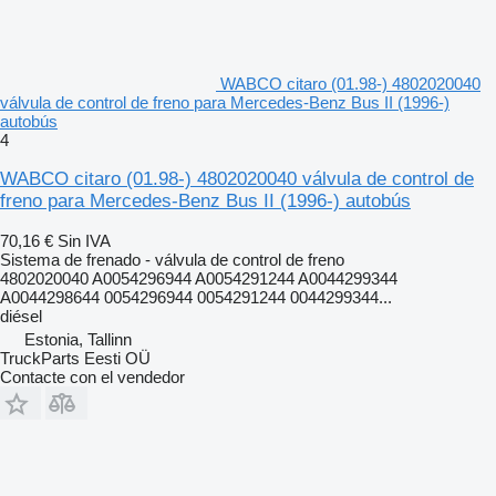
WABCO citaro (01.98-) 4802020040
válvula de control de freno para Mercedes-Benz Bus II (1996-)
autobús
4
WABCO citaro (01.98-) 4802020040 válvula de control de
freno para Mercedes-Benz Bus II (1996-) autobús
70,16 €
Sin IVA
Sistema de frenado - válvula de control de freno
4802020040 A0054296944 A0054291244 A0044299344
A0044298644 0054296944 0054291244 0044299344...
diésel
Estonia, Tallinn
TruckParts Eesti OÜ
Contacte con el vendedor