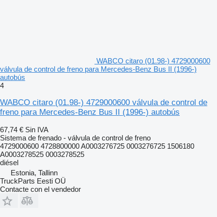
WABCO citaro (01.98-) 4729000600
válvula de control de freno para Mercedes-Benz Bus II (1996-)
autobús
4
WABCO citaro (01.98-) 4729000600 válvula de control de
freno para Mercedes-Benz Bus II (1996-) autobús
67,74 €
Sin IVA
Sistema de frenado - válvula de control de freno
4729000600 4728800000 A0003276725 0003276725 1506180
A0003278525 0003278525
diésel
Estonia, Tallinn
TruckParts Eesti OÜ
Contacte con el vendedor