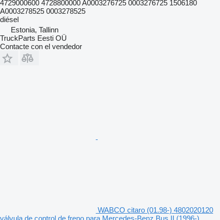
4729000600 4728800000 A0003276725 0003276725 1506180
A0003278525 0003278525
diésel
Estonia, Tallinn
TruckParts Eesti OÜ
Contacte con el vendedor
WABCO citaro (01.98-) 4802020120
válvula de control de freno para Mercedes-Benz Bus II (1996-)