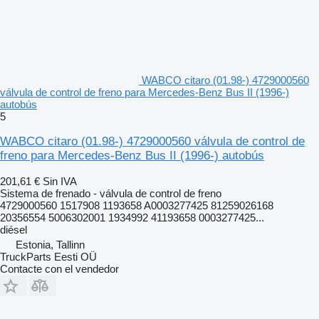
WABCO citaro (01.98-) 4729000560
válvula de control de freno para Mercedes-Benz Bus II (1996-)
autobús
5
WABCO citaro (01.98-) 4729000560 válvula de control de
freno para Mercedes-Benz Bus II (1996-) autobús
201,61 €
Sin IVA
Sistema de frenado - válvula de control de freno
4729000560 1517908 1193658 A0003277425 81259026168
20356554 5006302001 1934992 41193658 0003277425...
diésel
Estonia, Tallinn
TruckParts Eesti OÜ
Contacte con el vendedor