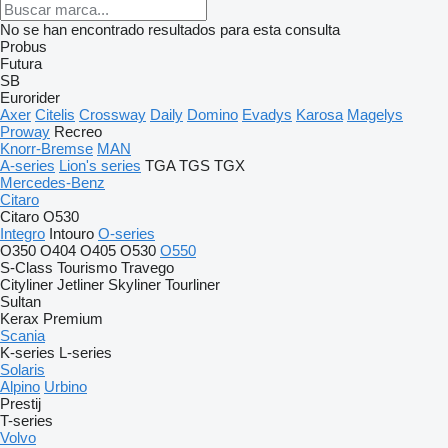
No se han encontrado resultados para esta consulta
Probus
Futura
SB
Eurorider
Axer
Citelis
Crossway
Daily
Domino
Evadys
Karosa
Magelys
Proway
Recreo
Knorr-Bremse
MAN
A-series
Lion's series
TGA
TGS
TGX
Mercedes-Benz
Citaro
Citaro O530
Integro
Intouro
O-series
O350
O404
O405
O530
O550
S-Class
Tourismo
Travego
Cityliner
Jetliner
Skyliner
Tourliner
Sultan
Kerax
Premium
Scania
K-series
L-series
Solaris
Alpino
Urbino
Prestij
T-series
Volvo