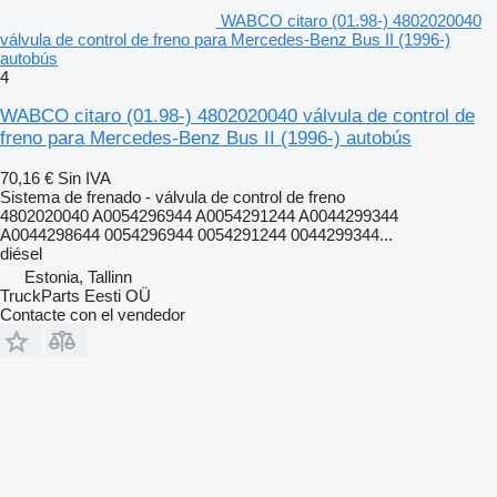
WABCO citaro (01.98-) 4802020040
válvula de control de freno para Mercedes-Benz Bus II (1996-)
autobús
4
WABCO citaro (01.98-) 4802020040 válvula de control de
freno para Mercedes-Benz Bus II (1996-) autobús
70,16 €
Sin IVA
Sistema de frenado - válvula de control de freno
4802020040 A0054296944 A0054291244 A0044299344
A0044298644 0054296944 0054291244 0044299344...
diésel
Estonia, Tallinn
TruckParts Eesti OÜ
Contacte con el vendedor