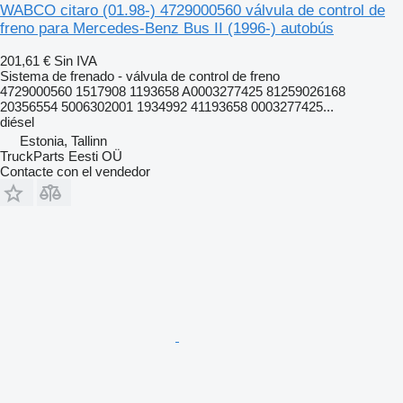
WABCO citaro (01.98-) 4729000560 válvula de control de
freno para Mercedes-Benz Bus II (1996-) autobús
201,61 €
Sin IVA
Sistema de frenado - válvula de control de freno
4729000560 1517908 1193658 A0003277425 81259026168
20356554 5006302001 1934992 41193658 0003277425...
diésel
Estonia, Tallinn
TruckParts Eesti OÜ
Contacte con el vendedor