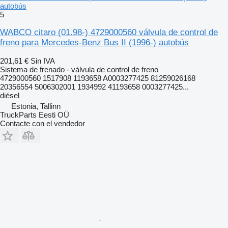
autobús
5
WABCO citaro (01.98-) 4729000560 válvula de control de
freno para Mercedes-Benz Bus II (1996-) autobús
201,61 €
Sin IVA
Sistema de frenado - válvula de control de freno
4729000560 1517908 1193658 A0003277425 81259026168
20356554 5006302001 1934992 41193658 0003277425...
diésel
Estonia, Tallinn
TruckParts Eesti OÜ
Contacte con el vendedor