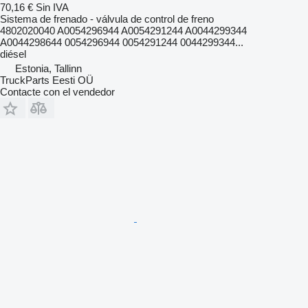
70,16 €
Sin IVA
Sistema de frenado - válvula de control de freno
4802020040 A0054296944 A0054291244 A0044299344
A0044298644 0054296944 0054291244 0044299344...
diésel
Estonia, Tallinn
TruckParts Eesti OÜ
Contacte con el vendedor