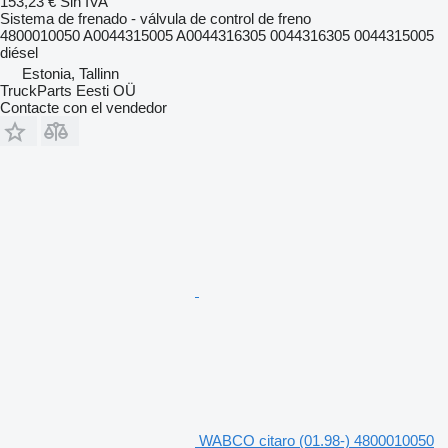
153,23 €
Sin IVA
Sistema de frenado - válvula de control de freno
4800010050 A0044315005 A0044316305 0044316305 0044315005
diésel
Estonia, Tallinn
TruckParts Eesti OÜ
Contacte con el vendedor
WABCO citaro (01.98-) 4800010050