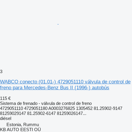
3
WABCO conecto (01.01-) 4729051110 válvula de control de
freno para Mercedes-Benz Bus II (1996-) autobús
115 €
Sistema de frenado - válvula de control de freno
4729051110 4729051180 A0003276825 1305452 81.25902-9147
81259029147 81.25902-6147 81259026147...
diésel
Estonia, Rummu
KB AUTO EESTI OÜ