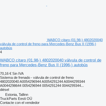
WABCO citaro (01.98-) 4802020040
válvula de control de freno para Mercedes-Benz Bus II (1996-)
autobús
4
WABCO citaro (01.98-) 4802020040 válvula de control de
freno para Mercedes-Benz Bus II (1996-) autobús
70,16 €
Sin IVA
Sistema de frenado - válvula de control de freno
4802020040 A0054296944 A0054291244 A0044299344
A0044298644 0054296944 0054291244 0044299344...
diésel
Estonia, Tallinn
TruckParts Eesti OÜ
Contacte con el vendedor