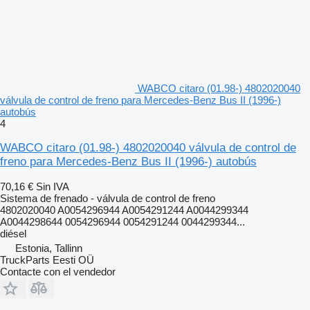
WABCO citaro (01.98-) 4802020040
válvula de control de freno para Mercedes-Benz Bus II (1996-)
autobús
4
WABCO citaro (01.98-) 4802020040 válvula de control de
freno para Mercedes-Benz Bus II (1996-) autobús
70,16 €
Sin IVA
Sistema de frenado - válvula de control de freno
4802020040 A0054296944 A0054291244 A0044299344
A0044298644 0054296944 0054291244 0044299344...
diésel
Estonia, Tallinn
TruckParts Eesti OÜ
Contacte con el vendedor