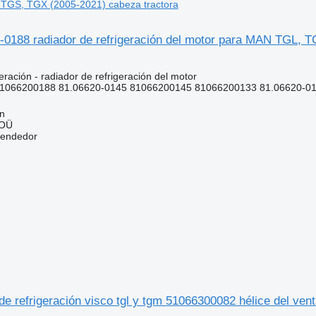
GS, TGX (2005-2021) cabeza tractora
0188 radiador de refrigeración del motor para MAN TGL, 
eración - radiador de refrigeración del motor
1066200188 81.06620-0145 81066200145 81066200133 81.06620-013
nn
 OÜ
vendedor
 refrigeración visco tgl y tgm 51066300082 hélice del vent