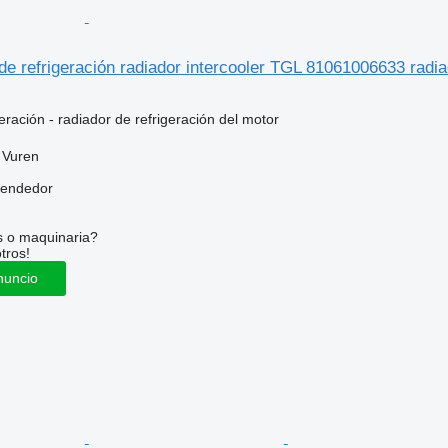
 refrigeración radiador intercooler TGL 81061006633 radiad
eración - radiador de refrigeración del motor
 Vuren
vendedor
s o maquinaria?
tros!
nuncio