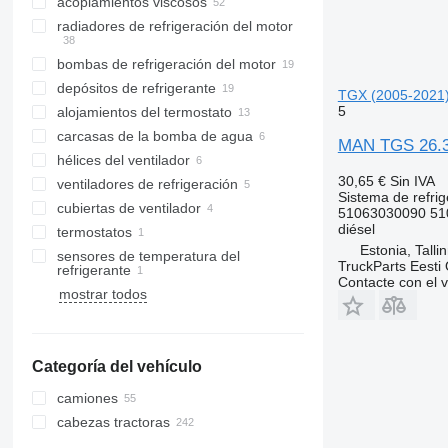
acoplamientos viscosos
radiadores de refrigeración del motor
bombas de refrigeración del motor
depósitos de refrigerante
TGX (2005-2021)
5
alojamientos del termostato
carcasas de la bomba de agua
MAN TGS 26.36
hélices del ventilador
30,65 €
Sin IVA
ventiladores de refrigeración
Sistema de refrig
cubiertas de ventilador
51063030090 51
diésel
termostatos
Estonia, Talli
sensores de temperatura del
TruckParts Eesti
refrigerante
Contacte con el 
mostrar todos
Categoría del vehículo
camiones
cabezas tractoras