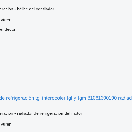
eración - hélice del ventilador
 Vuren
vendedor
 refrigeración tgl intercooler tgl y tgm 81061300190 radiad
eración - radiador de refrigeración del motor
 Vuren