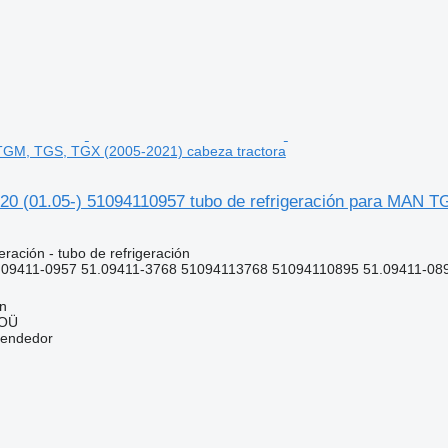
GM, TGS, TGX (2005-2021) cabeza tractora
0 (01.05-) 51094110957 tubo de refrigeración para MAN T
eración - tubo de refrigeración
.09411-0957 51.09411-3768 51094113768 51094110895 51.09411-08
nn
 OÜ
vendedor