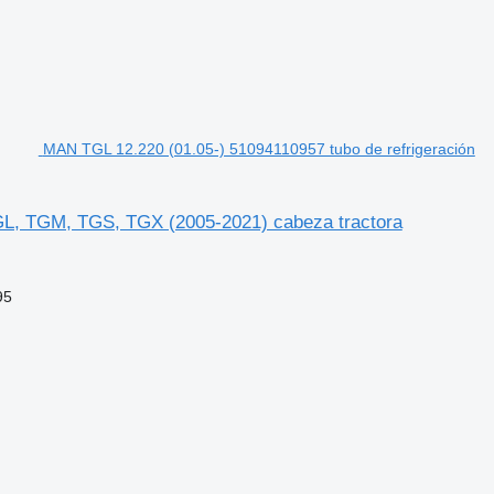
MAN TGL 12.220 (01.05-) 51094110957 tubo de refrigeración
GL, TGM, TGS, TGX (2005-2021) cabeza tractora
95