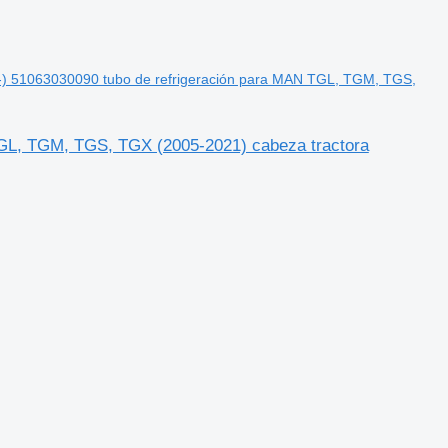
) 51063030090 tubo de refrigeración para MAN TGL, TGM, TGS,
GL, TGM, TGS, TGX (2005-2021) cabeza tractora