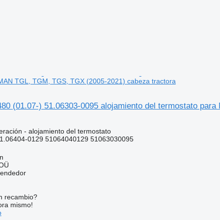
 MAN TGL, TGM, TGS, TGX (2005-2021) cabeza tractora
0 (01.07-) 51.06303-0095 alojamiento del termostato par
eración - alojamiento del termostato
51.06404-0129 51064040129 51063030095
nn
 OÜ
vendedor
n recambio?
ora mismo!
o