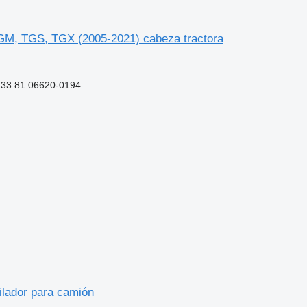
TGM, TGS, TGX (2005-2021) cabeza tractora
3 81.06620-0194...
ilador para camión