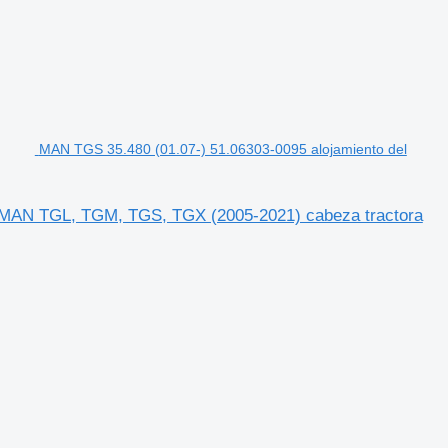
MAN TGS 35.480 (01.07-) 51.06303-0095 alojamiento del
a MAN TGL, TGM, TGS, TGX (2005-2021) cabeza tractora