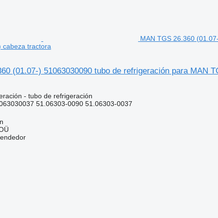
MAN TGS 26.360 (01.07-
 cabeza tractora
0 (01.07-) 51063030090 tubo de refrigeración para MAN T
eración - tubo de refrigeración
063030037 51.06303-0090 51.06303-0037
nn
 OÜ
vendedor