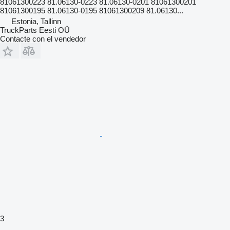
81061300223 81.06130-0223 81.06130-0201 81061300201
81061300195 81.06130-0195 81061300209 81.06130...
Estonia, Tallinn
TruckParts Eesti OÜ
Contacte con el vendedor
3