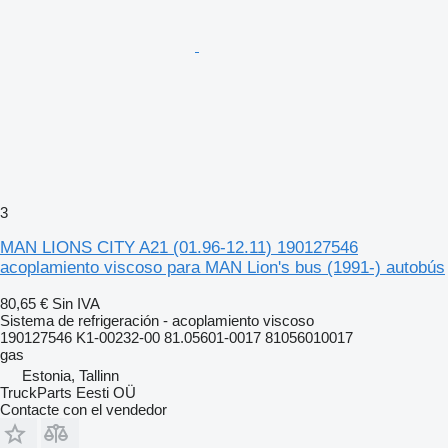
3
MAN LIONS CITY A21 (01.96-12.11) 190127546
acoplamiento viscoso para MAN Lion's bus (1991-) autobús
80,65 €
Sin IVA
Sistema de refrigeración - acoplamiento viscoso
190127546 K1-00232-00 81.05601-0017 81056010017
gas
Estonia, Tallinn
TruckParts Eesti OÜ
Contacte con el vendedor