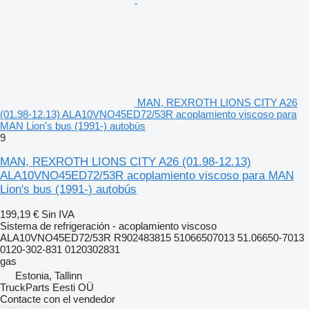
MAN, REXROTH LIONS CITY A26
(01.98-12.13) ALA10VNO45ED72/53R acoplamiento viscoso para
MAN Lion's bus (1991-) autobús
9
MAN, REXROTH LIONS CITY A26 (01.98-12.13)
ALA10VNO45ED72/53R acoplamiento viscoso para MAN
Lion's bus (1991-) autobús
199,19 €
Sin IVA
Sistema de refrigeración - acoplamiento viscoso
ALA10VNO45ED72/53R R902483815 51066507013 51.06650-7013
0120-302-831 0120302831
gas
Estonia, Tallinn
TruckParts Eesti OÜ
Contacte con el vendedor