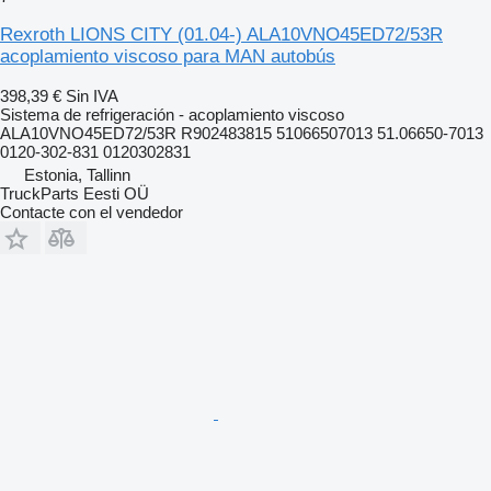
Rexroth LIONS CITY (01.04-) ALA10VNO45ED72/53R
acoplamiento viscoso para MAN autobús
398,39 €
Sin IVA
Sistema de refrigeración - acoplamiento viscoso
ALA10VNO45ED72/53R R902483815 51066507013 51.06650-7013
0120-302-831 0120302831
Estonia, Tallinn
TruckParts Eesti OÜ
Contacte con el vendedor