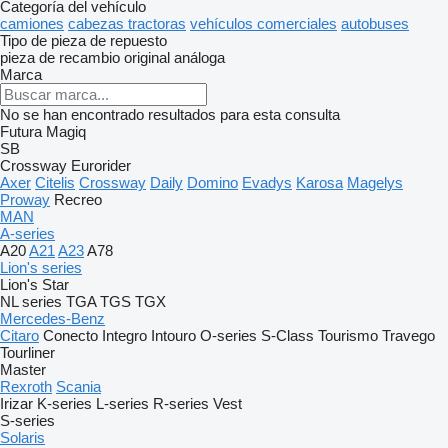
Categoría del vehículo
camiones
cabezas tractoras
vehículos comerciales
autobuses
Tipo de pieza de repuesto
pieza de recambio original
análoga
Marca
No se han encontrado resultados para esta consulta
Futura
Magiq
SB
Crossway
Eurorider
Axer
Citelis
Crossway
Daily
Domino
Evadys
Karosa
Magelys
Proway
Recreo
MAN
A-series
A20
A21
A23
A78
Lion's series
Lion's Star
NL series
TGA
TGS
TGX
Mercedes-Benz
Citaro
Conecto
Integro
Intouro
O-series
S-Class
Tourismo
Travego
Tourliner
Master
Rexroth
Scania
Irizar
K-series
L-series
R-series
Vest
S-series
Solaris