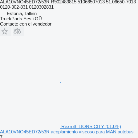
ALA10VNO45ED72/53R R902483815 51066507013 51.06650-7013
0120-302-831 0120302831
Estonia, Tallinn
TruckParts Eesti OÜ
Contacte con el vendedor
Rexroth LIONS CITY (01.04-)
ALA10VNO45ED72/53R acoplamiento viscoso para MAN autobús
7