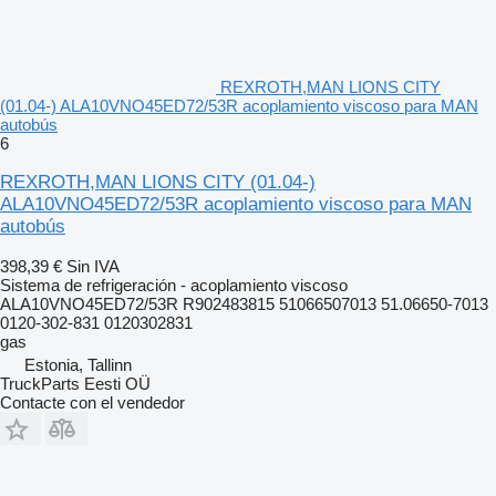
REXROTH,MAN LIONS CITY
(01.04-) ALA10VNO45ED72/53R acoplamiento viscoso para MAN
autobús
6
REXROTH,MAN LIONS CITY (01.04-)
ALA10VNO45ED72/53R acoplamiento viscoso para MAN
autobús
398,39 €
Sin IVA
Sistema de refrigeración - acoplamiento viscoso
ALA10VNO45ED72/53R R902483815 51066507013 51.06650-7013
0120-302-831 0120302831
gas
Estonia, Tallinn
TruckParts Eesti OÜ
Contacte con el vendedor