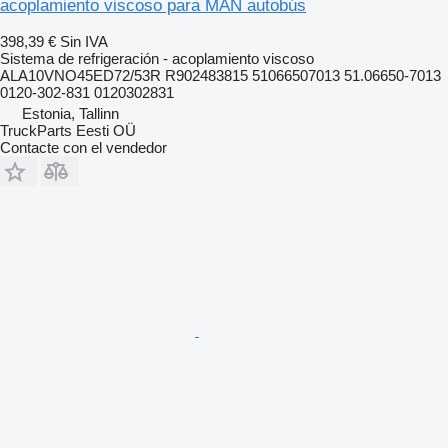
acoplamiento viscoso para MAN autobús
398,39 €
Sin IVA
Sistema de refrigeración - acoplamiento viscoso
ALA10VNO45ED72/53R R902483815 51066507013 51.06650-7013
0120-302-831 0120302831
Estonia, Tallinn
TruckParts Eesti OÜ
Contacte con el vendedor