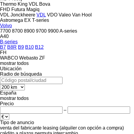
Thermo King
VDL Bova
FHD
Futura
Magiq
VDL Jonckheere
VDL
VDO
Valeo
Van Hool
Astromega
EX
T-series
Volvo
7700
8700
8900
9700
9900
A-series
A40
B-series
B7
B8R
B9
B10
B12
FH
WABCO
Webasto
ZF
mostrar todos
Ubicación
Radio de búsqueda
España
mostrar todos
Precio
–
Tipo de anuncio
venta
del fabricante
leasing (alquiler con opción a compra)
crédito
a plazos
permuta
intercambio