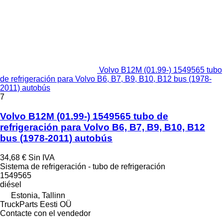
Volvo B12M (01.99-) 1549565 tubo
de refrigeración para Volvo B6, B7, B9, B10, B12 bus (1978-
2011) autobús
7
Volvo B12M (01.99-) 1549565 tubo de
refrigeración para Volvo B6, B7, B9, B10, B12
bus (1978-2011) autobús
34,68 €
Sin IVA
Sistema de refrigeración - tubo de refrigeración
1549565
diésel
Estonia, Tallinn
TruckParts Eesti OÜ
Contacte con el vendedor