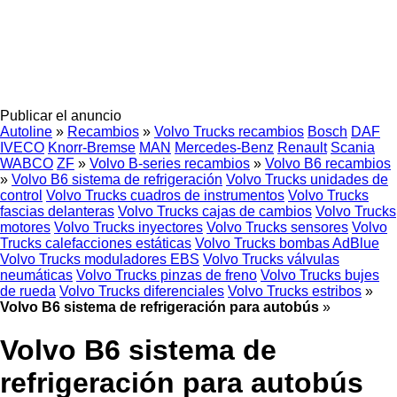
Publicar el anuncio
Autoline
»
Recambios
»
Volvo Trucks recambios
Bosch
DAF
IVECO
Knorr-Bremse
MAN
Mercedes-Benz
Renault
Scania
WABCO
ZF
»
Volvo B-series recambios
»
Volvo B6 recambios
»
Volvo B6 sistema de refrigeración
Volvo Trucks unidades de
control
Volvo Trucks cuadros de instrumentos
Volvo Trucks
fascias delanteras
Volvo Trucks cajas de cambios
Volvo Trucks
motores
Volvo Trucks inyectores
Volvo Trucks sensores
Volvo
Trucks calefacciones estáticas
Volvo Trucks bombas AdBlue
Volvo Trucks moduladores EBS
Volvo Trucks válvulas
neumáticas
Volvo Trucks pinzas de freno
Volvo Trucks bujes
de rueda
Volvo Trucks diferenciales
Volvo Trucks estribos
»
Volvo B6 sistema de refrigeración para autobús
»
Volvo B6 sistema de
refrigeración para autobús