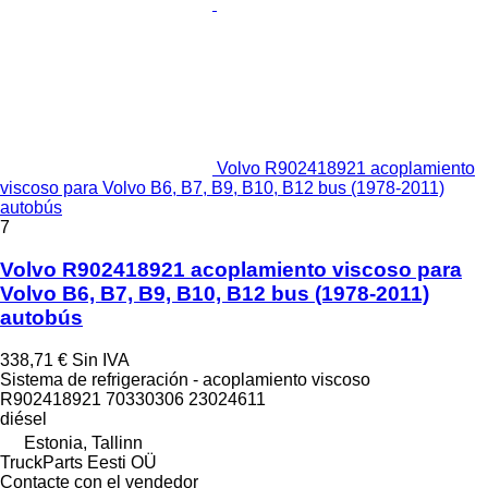
Volvo R902418921 acoplamiento
viscoso para Volvo B6, B7, B9, B10, B12 bus (1978-2011)
autobús
7
Volvo R902418921 acoplamiento viscoso para
Volvo B6, B7, B9, B10, B12 bus (1978-2011)
autobús
338,71 €
Sin IVA
Sistema de refrigeración - acoplamiento viscoso
R902418921 70330306 23024611
diésel
Estonia, Tallinn
TruckParts Eesti OÜ
Contacte con el vendedor