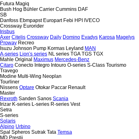
Futura
Magiq
Bush Hog
Bühler
Carrier
Cummins
DAF
SB
Danfoss
Ebmpapst
Europart
Febi
HPI
IVECO
Crossway
Eurorider
Irisbus
Axer
Citelis
Crossway
Daily
Domino
Evadys
Karosa
Magelys
Proway
Recreo
Isuzu
Johnson Pump
Kormas
Leyland
MAN
A-series
Lion's series
NL series
TGA
TGS
TGX
Mahle Original
Maximus
Mercedes-Benz
Citaro
Conecto
Integro
Intouro
O-series
S-Class
Tourismo
Travego
Modine
Multi-Wing
Neoplan
Tourliner
Nissens
Optare
Otokar
Paccar
Renault
Master
Rexroth
Sanden
Sanos
Scania
Irizar
K-series
L-series
R-series
Vest
Setra
S-series
Solaris
Alpino
Urbino
Spal
Spheros
Sutrak
Tata
Temsa
MD
Prestij