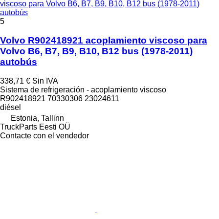
viscoso para Volvo B6, B7, B9, B10, B12 bus (1978-2011)
autobús
5
Volvo R902418921 acoplamiento viscoso para
Volvo B6, B7, B9, B10, B12 bus (1978-2011)
autobús
338,71 €
Sin IVA
Sistema de refrigeración - acoplamiento viscoso
R902418921 70330306 23024611
diésel
Estonia, Tallinn
TruckParts Eesti OÜ
Contacte con el vendedor