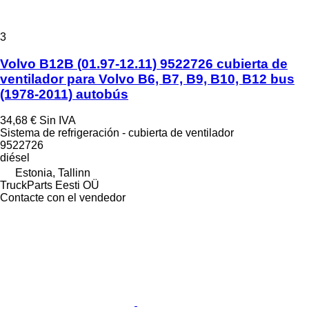
3
Volvo B12B (01.97-12.11) 9522726 cubierta de
ventilador para Volvo B6, B7, B9, B10, B12 bus
(1978-2011) autobús
34,68 €
Sin IVA
Sistema de refrigeración - cubierta de ventilador
9522726
diésel
Estonia, Tallinn
TruckParts Eesti OÜ
Contacte con el vendedor