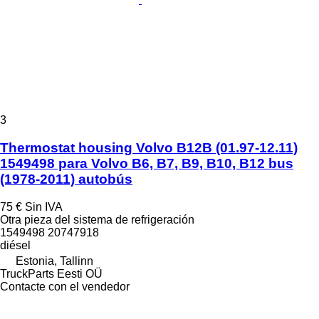
3
Thermostat housing Volvo B12B (01.97-12.11)
1549498 para Volvo B6, B7, B9, B10, B12 bus
(1978-2011) autobús
75 €
Sin IVA
Otra pieza del sistema de refrigeración
1549498 20747918
diésel
Estonia, Tallinn
TruckParts Eesti OÜ
Contacte con el vendedor