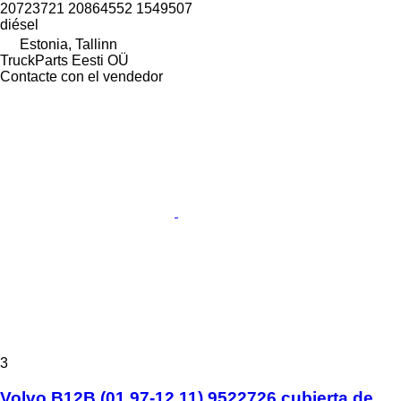
20723721 20864552 1549507
diésel
Estonia, Tallinn
TruckParts Eesti OÜ
Contacte con el vendedor
3
Volvo B12B (01.97-12.11) 9522726 cubierta de