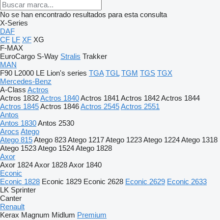
No se han encontrado resultados para esta consulta
X-Series
DAF
CF
LF
XF
XG
F-MAX
EuroCargo
S-Way
Stralis
Trakker
MAN
F90
L2000
LE
Lion's series
TGA
TGL
TGM
TGS
TGX
Mercedes-Benz
A-Class
Actros
Actros 1832
Actros 1840
Actros 1841
Actros 1842
Actros 1844
Actros 1845
Actros 1846
Actros 2545
Actros 2551
Antos
Antos 1830
Antos 2530
Arocs
Atego
Atego 815
Atego 823
Atego 1217
Atego 1223
Atego 1224
Atego 1318
Atego 1523
Atego 1524
Atego 1828
Axor
Axor 1824
Axor 1828
Axor 1840
Econic
Econic 1828
Econic 1829
Econic 2628
Econic 2629
Econic 2633
LK
Sprinter
Canter
Renault
Kerax
Magnum
Midlum
Premium