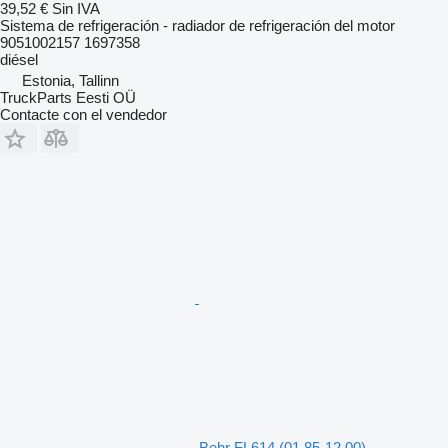
39,52 €
Sin IVA
Sistema de refrigeración - radiador de refrigeración del motor
9051002157 1697358
diésel
Estonia, Tallinn
TruckParts Eesti OÜ
Contacte con el vendedor
Behr FL614 (01.85-12.00)