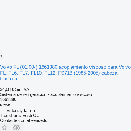
3
Volvo FL (01.00-) 1661380 acoplamiento viscoso para Volvo
FL, FL6, FL7, FL10, FL12, FS718 (1985-2005) cabeza
tractora
34,68 €
Sin IVA
Sistema de refrigeración - acoplamiento viscoso
1661380
diésel
Estonia, Tallinn
TruckParts Eesti OÜ
Contacte con el vendedor