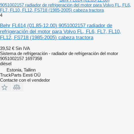
9051002157 radiador de refrigeración del motor para Volvo FL, FL6,
FL7, FL10, FL12, FS718 (1985-2005) cabeza tractora
4
Behr FL614 (01.85-12.00) 9051002157 radiador de
refrigeración del motor para Volvo FL, FL6, FL7, FL10,
FL12, FS718 (1985-2005) cabeza tractora
39,52 €
Sin IVA
Sistema de refrigeración - radiador de refrigeración del motor
9051002157 1697358
diésel
Estonia, Tallinn
TruckParts Eesti OÜ
Contacte con el vendedor