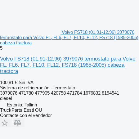
Volvo FS718 (01.91-12.96) 3979076
termostato para Volvo FL, FL6, FL7, FL10, FL12, FS718 (1985-2005)
cabeza tractora
5
Volvo FS718 (01.91-12.96) 3979076 termostato para Volvo
FL, FL6, FL7, FL10, FL12, FS718 (1985-2005) cabeza
tractora
100,81 €
Sin IVA
Sistema de refrigeración - termostato
3979076 471780 477905 420758 471784 1676832 8194541
diésel
Estonia, Tallinn
TruckParts Eesti OÜ
Contacte con el vendedor