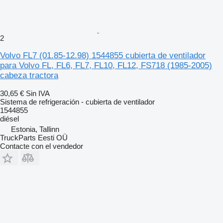
2
Volvo FL7 (01.85-12.98) 1544855 cubierta de ventilador
para Volvo FL, FL6, FL7, FL10, FL12, FS718 (1985-2005)
cabeza tractora
30,65 €
Sin IVA
Sistema de refrigeración - cubierta de ventilador
1544855
diésel
Estonia, Tallinn
TruckParts Eesti OÜ
Contacte con el vendedor