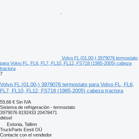
Volvo FL (01.00-) 3979076 termostato
para Volvo FL, FL6, FL7, FL10, FL12, FS718 (1985-2005) cabeza
tractora
7
Volvo FL (01.00-) 3979076 termostato para Volvo FL, FL6,
FL7, FL10, FL12, FS718 (1985-2005) cabeza tractora
59,68 €
Sin IVA
Sistema de refrigeración - termostato
3979076 8192433 20478471
diésel
Estonia, Tallinn
TruckParts Eesti OÜ
Contacte con el vendedor