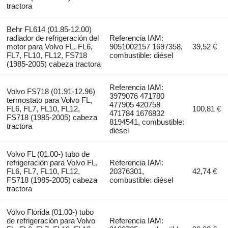
tractora
Behr FL614 (01.85-12.00)
radiador de refrigeración del
Referencia IAM:
motor para Volvo FL, FL6,
9051002157 1697358,
39,52 €
FL7, FL10, FL12, FS718
combustible: diésel
(1985-2005) cabeza tractora
Referencia IAM:
Volvo FS718 (01.91-12.96)
3979076 471780
termostato para Volvo FL,
477905 420758
FL6, FL7, FL10, FL12,
100,81 €
471784 1676832
FS718 (1985-2005) cabeza
8194541, combustible:
tractora
diésel
Volvo FL (01.00-) tubo de
refrigeración para Volvo FL,
Referencia IAM:
FL6, FL7, FL10, FL12,
20376301,
42,74 €
FS718 (1985-2005) cabeza
combustible: diésel
tractora
Volvo Florida (01.00-) tubo
de refrigeración para Volvo
Referencia IAM: