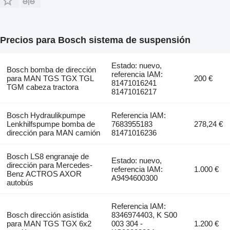
Precios para Bosch sistema de suspensión
Estado: nuevo,
Bosch bomba de dirección
referencia IAM:
para MAN TGS TGX TGL
200 €
81471016241
TGM cabeza tractora
81471016217
Bosch Hydraulikpumpe
Referencia IAM:
Lenkhilfspumpe bomba de
7683955183
278,24 €
dirección para MAN camión
81471016236
Bosch LS8 engranaje de
Estado: nuevo,
dirección para Mercedes-
referencia IAM:
1.000 €
Benz ACTROS AXOR
A9494600300
autobús
Referencia IAM:
Bosch dirección asistida
8346974403, K S00
para MAN TGS TGX 6x2
003 304 -
1.200 €