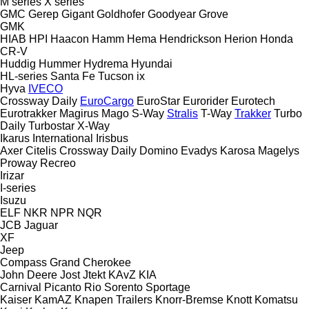
M series
X series
GMC
Gerep
Gigant
Goldhofer
Goodyear
Grove
GMK
HIAB
HPI
Haacon
Hamm
Hema
Hendrickson
Herion
Honda
CR-V
Huddig
Hummer
Hydrema
Hyundai
HL-series
Santa Fe
Tucson
ix
Hyva
IVECO
Crossway
Daily
EuroCargo
EuroStar
Eurorider
Eurotech
Eurotrakker
Magirus
Mago
S-Way
Stralis
T-Way
Trakker
Turbo
Daily
Turbostar
X-Way
Ikarus
International
Irisbus
Axer
Citelis
Crossway
Daily
Domino
Evadys
Karosa
Magelys
Proway
Recreo
Irizar
I-series
Isuzu
ELF
NKR
NPR
NQR
JCB
Jaguar
XF
Jeep
Compass
Grand Cherokee
John Deere
Jost
Jtekt
KAvZ
KIA
Carnival
Picanto
Rio
Sorento
Sportage
Kaiser
KamAZ
Knapen Trailers
Knorr-Bremse
Knott
Komatsu