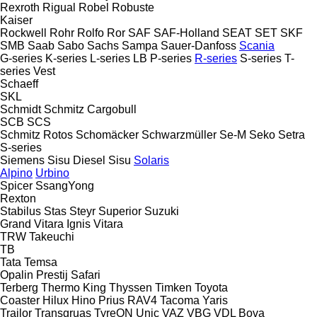
Rexroth
Rigual
Robel
Robuste
Kaiser
Rockwell
Rohr
Rolfo
Ror
SAF
SAF-Holland
SEAT
SET
SKF
SMB
Saab
Sabo
Sachs
Sampa
Sauer-Danfoss
Scania
G-series
K-series
L-series
LB
P-series
R-series
S-series
T-
series
Vest
Schaeff
SKL
Schmidt
Schmitz Cargobull
SCB
SCS
Schmitz Rotos
Schomäcker
Schwarzmüller
Se-M
Seko
Setra
S-series
Siemens
Sisu Diesel
Sisu
Solaris
Alpino
Urbino
Spicer
SsangYong
Rexton
Stabilus
Stas
Steyr
Superior
Suzuki
Grand Vitara
Ignis
Vitara
TRW
Takeuchi
TB
Tata
Temsa
Opalin
Prestij
Safari
Terberg
Thermo King
Thyssen
Timken
Toyota
Coaster
Hilux
Hino
Prius
RAV4
Tacoma
Yaris
Trailor
Transgruas
TyreON
Unic
VAZ
VBG
VDL Bova