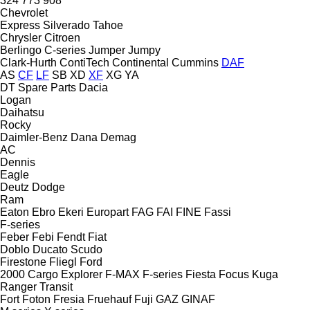
324
773
908
Chevrolet
Express
Silverado
Tahoe
Chrysler
Citroen
Berlingo
C-series
Jumper
Jumpy
Clark-Hurth
ContiTech
Continental
Cummins
DAF
AS
CF
LF
SB
XD
XF
XG
YA
DT Spare Parts
Dacia
Logan
Daihatsu
Rocky
Daimler-Benz
Dana
Demag
AC
Dennis
Eagle
Deutz
Dodge
Ram
Eaton
Ebro
Ekeri
Europart
FAG
FAI
FINE
Fassi
F-series
Feber
Febi
Fendt
Fiat
Doblo
Ducato
Scudo
Firestone
Fliegl
Ford
2000
Cargo
Explorer
F-MAX
F-series
Fiesta
Focus
Kuga
Ranger
Transit
Fort
Foton
Fresia
Fruehauf
Fuji
GAZ
GINAF