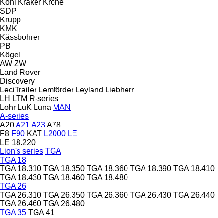
Koni
Kraker
Krone
SDP
Krupp
KMK
Kässbohrer
PB
Kögel
AW
ZW
Land Rover
Discovery
LeciTrailer
Lemförder
Leyland
Liebherr
LH
LTM
R-series
Lohr
LuK
Luna
MAN
A-series
A20
A21
A23
A78
F8
F90
KAT
L2000
LE
LE 18.220
Lion's series
TGA
TGA 18
TGA 18.310
TGA 18.350
TGA 18.360
TGA 18.390
TGA 18.410
TGA 18.430
TGA 18.460
TGA 18.480
TGA 26
TGA 26.310
TGA 26.350
TGA 26.360
TGA 26.430
TGA 26.440
TGA 26.460
TGA 26.480
TGA 35
TGA 41