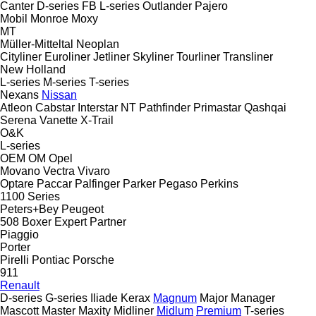
Canter
D-series
FB
L-series
Outlander
Pajero
Mobil
Monroe
Moxy
MT
Müller-Mitteltal
Neoplan
Cityliner
Euroliner
Jetliner
Skyliner
Tourliner
Transliner
New Holland
L-series
M-series
T-series
Nexans
Nissan
Atleon
Cabstar
Interstar
NT
Pathfinder
Primastar
Qashqai
Serena
Vanette
X-Trail
O&K
L-series
OEM
OM
Opel
Movano
Vectra
Vivaro
Optare
Paccar
Palfinger
Parker
Pegaso
Perkins
1100 Series
Peters+Bey
Peugeot
508
Boxer
Expert
Partner
Piaggio
Porter
Pirelli
Pontiac
Porsche
911
Renault
D-series
G-series
Iliade
Kerax
Magnum
Major
Manager
Mascott
Master
Maxity
Midliner
Midlum
Premium
T-series