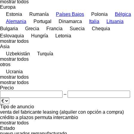
mostrar todos
Europa
Estonia
Rumanía
Países Bajos
Polonia
Bélgica
Alemania
Portugal
Dinamarca
Italia
Lituania
Bulgaria
Grecia
Francia
Suecia
Chequia
Eslovaquia
Hungría
Letonia
mostrar todos
Asia
Uzbekistán
Turquía
mostrar todos
otros
Ucrania
mostrar todos
mostrar todos
Precio
–
Tipo de anuncio
venta
del fabricante
leasing (alquiler con opción a compra)
crédito
a plazos
permuta
intercambio
mostrar todos
Estado
nuevo
usados
remanufacturado