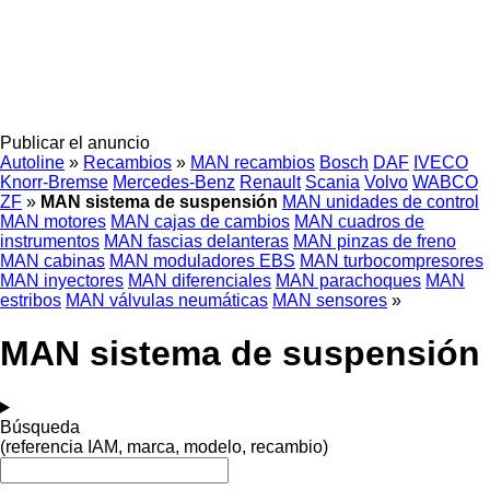
Publicar el anuncio
Autoline
»
Recambios
»
MAN recambios
Bosch
DAF
IVECO
Knorr-Bremse
Mercedes-Benz
Renault
Scania
Volvo
WABCO
ZF
»
MAN sistema de suspensión
MAN unidades de control
MAN motores
MAN cajas de cambios
MAN cuadros de
instrumentos
MAN fascias delanteras
MAN pinzas de freno
MAN cabinas
MAN moduladores EBS
MAN turbocompresores
MAN inyectores
MAN diferenciales
MAN parachoques
MAN
estribos
MAN válvulas neumáticas
MAN sensores
»
MAN sistema de suspensión
Búsqueda
(referencia IAM, marca, modelo, recambio)