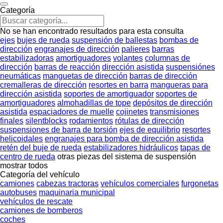
Categoría
No se han encontrado resultados para esta consulta
ejes
bujes de rueda
suspensión de ballestas
bombas de
dirección
engranajes de dirección
palieres
barras
estabilizadoras
amortiguadores
volantes
columnas de
dirección
barras de reacción
dirección asistida
suspensiónes
neumáticas
manguetas de dirección
barras de dirección
cremalleras de dirección
resortes en barra
mangueras para
dirección asistida
soportes de amortiguador
soportes de
amortiguadores
almohadillas de tope
depósitos de dirección
asistida
espaciadores de muelle
cojinetes
transmisiones
finales
silentblocks
rodamientos
rótulas de dirección
suspensiones de barra de torsión
ejes de equilibrio
resortes
helicoidales
engranajes para bomba de dirección asistida
retén del buje de rueda
estabilizadores hidráulicos
tapas de
centro de rueda
otras piezas del sistema de suspensión
mostrar todos
Categoría del vehículo
camiones
cabezas tractoras
vehículos comerciales
furgonetas
autobuses
maquinaria municipal
vehículos de rescate
camiones de bomberos
coches