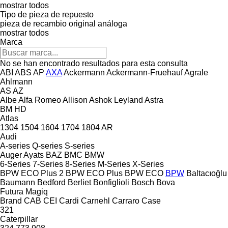
mostrar todos
Tipo de pieza de repuesto
pieza de recambio original
análoga
mostrar todos
Marca
No se han encontrado resultados para esta consulta
ABI
ABS
AP
AXA
Ackermann
Ackermann-Fruehauf
Agrale
Ahlmann
AS
AZ
Albe
Alfa Romeo
Allison
Ashok Leyland
Astra
BM
HD
Atlas
1304
1504
1604
1704
1804
AR
Audi
A-series
Q-series
S-series
Auger
Ayats
BAZ
BMC
BMW
6-Series
7-Series
8-Series
M-Series
X-Series
BPW ECO Plus 2
BPW ECO Plus
BPW ECO
BPW
Baltacıoğlu
Baumann
Bedford
Berliet
Bonfiglioli
Bosch
Bova
Futura
Magiq
Brand
CAB
CEI
Cardi
Carnehl
Carraro
Case
321
Caterpillar