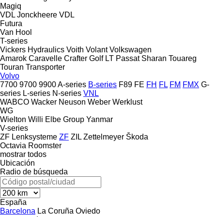
Magiq
VDL Jonckheere
VDL
Futura
Van Hool
T-series
Vickers Hydraulics
Voith
Volant
Volkswagen
Amarok
Caravelle
Crafter
Golf
LT
Passat
Sharan
Touareg
Touran
Transporter
Volvo
7700
9700
9900
A-series
B-series
F89
FE
FH
FL
FM
FMX
G-
series
L-series
N-series
VNL
WABCO
Wacker Neuson
Weber
Werklust
WG
Wielton
Willi Elbe Group
Yanmar
V-series
ZF Lenksysteme
ZF
ZIL
Zettelmeyer
Škoda
Octavia
Roomster
mostrar todos
Ubicación
Radio de búsqueda
España
Barcelona
La Coruña
Oviedo