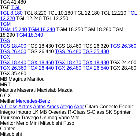
TGA 41.480
TGE
TGL
TGL 8.180
TGL 8.220
TGL 10.180
TGL 12.180
TGL 12.210
TGL
12.220
TGL 12.240
TGL 12.250
TGM
TGM 15.240
TGM 18.240
TGM 18.250
TGM 18.280
TGM
18.290
TGM 18.340
TGS
TGS 18.400
TGS 18.430
TGS 18.460
TGS 26.320
TGS 26.360
TGS 26.400
TGS 26.440
TGS 26.480
TGS 35.480
TGX
TGX 18.440
TGX 18.460
TGX 18.470
TGX 18.480
TGX 24.400
TGX 26.360
TGX 26.440
TGX 26.480
TGX 26.540
TGX 28.480
TGX 35.480
MB
Magirus
Manitou
MRT
Mantes
Maserati
Maxistab
Mazda
6
CX
Meiller
Mercedes-Benz
A-Class
Actros
Antos
Arocs
Atego
Axor
Citaro
Conecto
Econic
Integro
Intouro
LK
MB
O-series
R-Class
S-Class
SK
Sprinter
Tourismo
Travego
Unimog
Vario
Vito
Meritor
Merlo
Mini
Mitsubishi Fuso
Canter
Mitsubishi