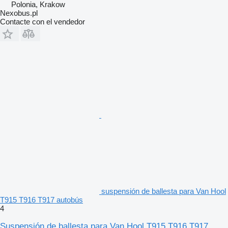
Polonia, Krakow
Nexobus.pl
Contacte con el vendedor
suspensión de ballesta para Van Hool
T915 T916 T917 autobús
4
Suspensión de ballesta para Van Hool T915 T916 T917