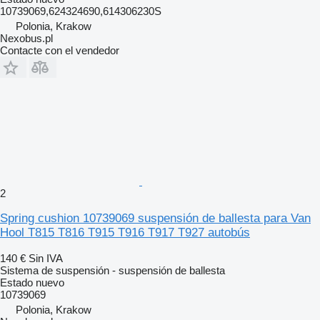
10739069,624324690,614306230S
Polonia, Krakow
Nexobus.pl
Contacte con el vendedor
2
Spring cushion 10739069 suspensión de ballesta para Van
Hool T815 T816 T915 T916 T917 T927 autobús
140 €
Sin IVA
Sistema de suspensión - suspensión de ballesta
Estado
nuevo
10739069
Polonia, Krakow