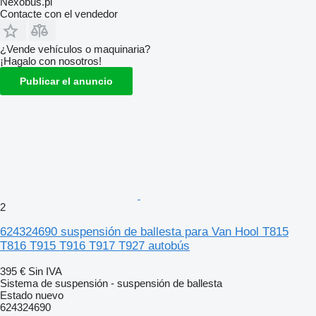
Nexobus.pl
Contacte con el vendedor
¿Vende vehículos o maquinaria?
¡Hagalo con nosotros!
Publicar el anuncio
2
624324690 suspensión de ballesta para Van Hool T815
T816 T915 T916 T917 T927 autobús
395 €
Sin IVA
Sistema de suspensión - suspensión de ballesta
Estado
nuevo
624324690