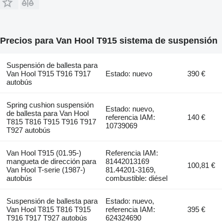
Precios para Van Hool T915 sistema de suspensión
Suspensión de ballesta para
Van Hool T915 T916 T917
Estado: nuevo
390 €
autobús
Spring cushion suspensión
Estado: nuevo,
de ballesta para Van Hool
referencia IAM:
140 €
T815 T816 T915 T916 T917
10739069
T927 autobús
Van Hool T915 (01.95-)
Referencia IAM:
mangueta de dirección para
81442013169
100,81 €
Van Hool T-serie (1987-)
81.44201-3169,
autobús
combustible: diésel
Suspensión de ballesta para
Estado: nuevo,
Van Hool T815 T816 T915
referencia IAM:
395 €
T916 T917 T927 autobús
624324690