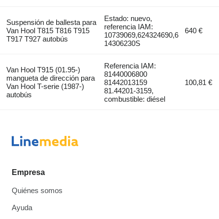
Estado: nuevo,
Suspensión de ballesta para
referencia IAM:
Van Hool T815 T816 T915
640 €
10739069,624324690,6
T917 T927 autobús
14306230S
Referencia IAM:
Van Hool T915 (01.95-)
81440006800
mangueta de dirección para
81442013159
100,81 €
Van Hool T-serie (1987-)
81.44201-3159,
autobús
combustible: diésel
Empresa
Quiénes somos
Ayuda