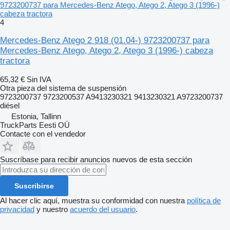
9723200737 para Mercedes-Benz Atego, Atego 2, Atego 3 (1996-)
cabeza tractora
4
Mercedes-Benz Atego 2 918 (01.04-) 9723200737 para
Mercedes-Benz Atego, Atego 2, Atego 3 (1996-) cabeza
tractora
65,32 €
Sin IVA
Otra pieza del sistema de suspensión
9723200737 9723200537 A9413230321 9413230321 A9723200737
diésel
Estonia, Tallinn
TruckParts Eesti OÜ
Contacte con el vendedor
Suscríbase para recibir anuncios nuevos de esta sección
Suscribirse
Al hacer clic aquí, muestra su conformidad con nuestra
política de
privacidad
y nuestro
acuerdo del usuario
.