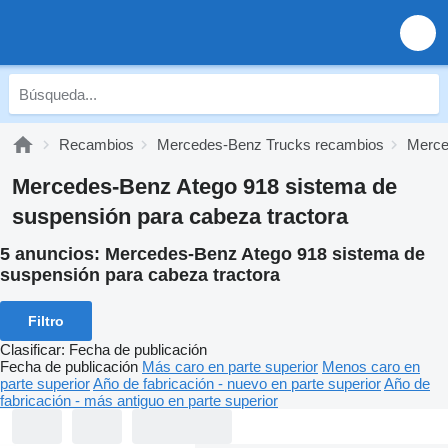
Recambios
Mercedes-Benz Trucks recambios
Merce
Mercedes-Benz Atego 918 sistema de
suspensión para cabeza tractora
5 anuncios:
Mercedes-Benz Atego 918 sistema de
suspensión para cabeza tractora
Filtro
Clasificar
:
Fecha de publicación
Fecha de publicación
Más caro en parte superior
Menos caro en
parte superior
Año de fabricación - nuevo en parte superior
Año de
fabricación - más antiguo en parte superior