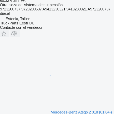
65,32 €
Sin IVA
Otra pieza del sistema de suspensión
9723200737 9723200537 A9413230321 9413230321 A9723200737
diésel
Estonia, Tallinn
TruckParts Eesti OÜ
Contacte con el vendedor
Mercedes-Benz Atego 2 918 (01.04-)