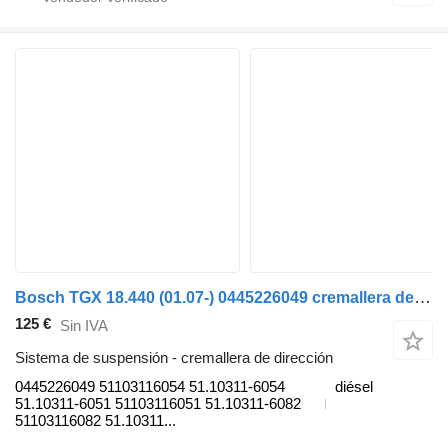
Bosch TGX 18.440 (01.07-) 0445226049 cremallera de dirección para MAN TGL, TGM, TGS, TGX (2005-2021) camión
125 €
Sin IVA
Sistema de suspensión - cremallera de dirección
0445226049 51103116054 51.10311-6054
diésel
51.10311-6051 51103116051 51.10311-6082
51103116082 51.10311...