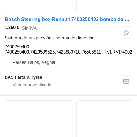
Bosch Steering box Renault 7400250403 bomba de dirección para Bosch camión
1.250 €
Sin IVA
Sistema de suspensión - bomba de dirección
7400250403
7400250403,7423509525,7423880710,76505811_RVI,RVI740025
Países Bajos, Veghel
BAS Parts & Tyres