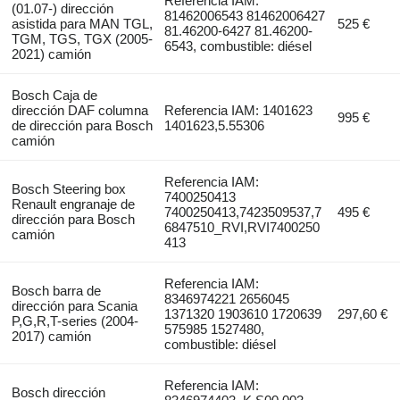
Referencia IAM:
(01.07-) dirección
81462006543 81462006427
asistida para MAN TGL,
525 €
81.46200-6427 81.46200-
TGM, TGS, TGX (2005-
6543, combustible: diésel
2021) camión
Bosch Caja de
dirección DAF columna
Referencia IAM: 1401623
995 €
de dirección para Bosch
1401623,5.55306
camión
Referencia IAM:
Bosch Steering box
7400250413
Renault engranaje de
7400250413,7423509537,7
495 €
dirección para Bosch
6847510_RVI,RVI7400250
camión
413
Referencia IAM:
Bosch barra de
8346974221 2656045
dirección para Scania
1371320 1903610 1720639
297,60 €
P,G,R,T-series (2004-
575985 1527480,
2017) camión
combustible: diésel
Referencia IAM:
Bosch dirección