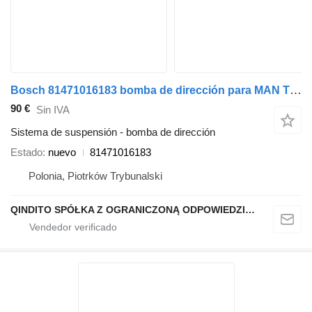
Bosch 81471016183 bomba de dirección para MAN TGA TGX TGL TGM L2000 F2000 camión
90 €
Sin IVA
Sistema de suspensión - bomba de dirección
Estado
nuevo
81471016183
Polonia, Piotrków Trybunalski
QINDITO SPÓŁKA Z OGRANICZONĄ ODPOWIEDZIALNOŚCIĄ