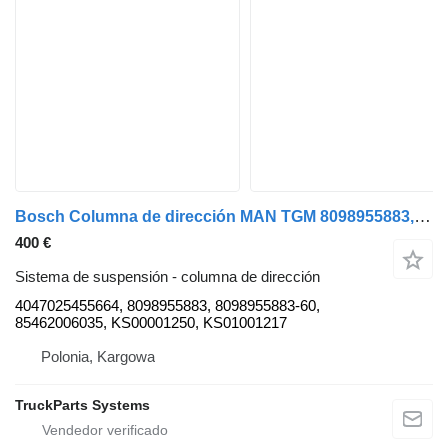
Bosch Columna de dirección MAN TGM 8098955883, KS00001250 4047025455664 para MAN TGM camión
400 €
Sistema de suspensión - columna de dirección
4047025455664, 8098955883, 8098955883-60,
85462006035, KS00001250, KS01001217
Polonia, Kargowa
TruckParts Systems