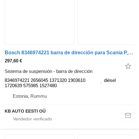
Bosch 8346974221 barra de dirección para Scania P,G,R,T-series (2004-2017) camión
297,60 €
Sistema de suspensión - barra de dirección
8346974221 2656045 1371320 1903610
diésel
1720639 575985 1527480
Estonia, Rummu
KB AUTO EESTI OÜ