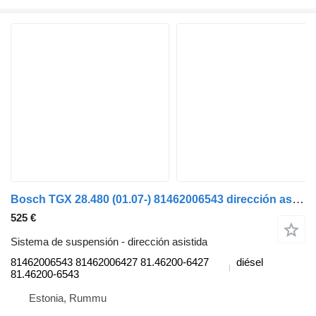
Bosch TGX 28.480 (01.07-) 81462006543 dirección asistida para MAN TGL, TGM, TGS, TGX (2005-2021) camión
525 €
Sistema de suspensión - dirección asistida
81462006543 81462006427 81.46200-6427
diésel
81.46200-6543
Estonia, Rummu