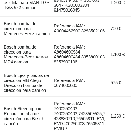
8346974403, K S00 003
asistida para MAN TGS
1.200 €
304 - KS00003304
TGX 6x2 camión
81475016045
Bosch bomba de
Referencia IAM:
dirección para
700 €
A0004462900 8298502106
Mercedes-Benz camión
Bosch bomba de
Referencia IAM:
dirección para
A9604600984
1.100 €
Mercedes-Benz Actros
A9604600484 8353900103
MP4 camión
8353900106
Bosch Ejes y piezas de
dirección MB Atego
Referencia IAM:
575 €
Dirección bomba de
9674600600
dirección para camión
Referencia IAM:
Bosch Steering box
7400250403
Renault bomba de
7400250403,7423509525,7
1.250 €
dirección para Bosch
423880710,76505811_RVI,
camión
RVI7400250403,76505811_
RVIUP