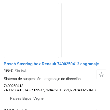
Bosch Steering box Renault 7400250413 engranaje de dirección para Bosch camión
495 €
Sin IVA
Sistema de suspensión - engranaje de dirección
7400250413
7400250413,7423509537,76847510_RVI,RVI7400250413
Países Bajos, Veghel