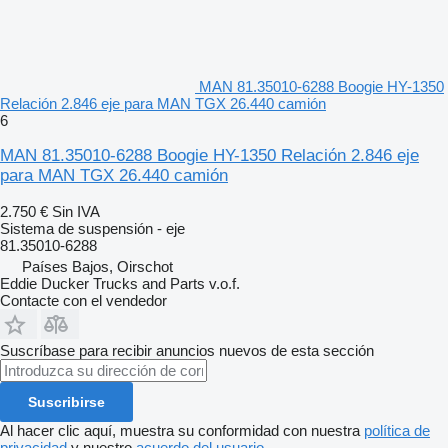
MAN 81.35010-6288 Boogie HY-1350
Relación 2.846 eje para MAN TGX 26.440 camión
6
MAN 81.35010-6288 Boogie HY-1350 Relación 2.846 eje
para MAN TGX 26.440 camión
2.750 €
Sin IVA
Sistema de suspensión - eje
81.35010-6288
Países Bajos, Oirschot
Eddie Ducker Trucks and Parts v.o.f.
Contacte con el vendedor
Suscríbase para recibir anuncios nuevos de esta sección
Suscribirse
Al hacer clic aquí, muestra su conformidad con nuestra
política de
privacidad
y nuestro
acuerdo del usuario
.