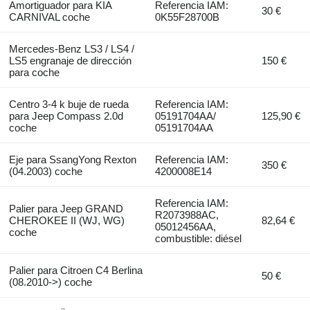
Amortiguador para KIA
Referencia IAM:
30 €
CARNIVAL coche
0K55F28700B
Mercedes-Benz LS3 / LS4 /
LS5 engranaje de dirección
150 €
para coche
Centro 3-4 k buje de rueda
Referencia IAM:
para Jeep Compass 2.0d
05191704AA/
125,90 €
coche
05191704AA
Eje para SsangYong Rexton
Referencia IAM:
350 €
(04.2003) coche
4200008E14
Referencia IAM:
Palier para Jeep GRAND
R2073988AC,
CHEROKEE II (WJ, WG)
82,64 €
05012456AA,
coche
combustible: diésel
Palier para Citroen C4 Berlina
50 €
(08.2010->) coche