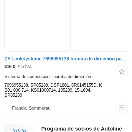
ZF Lenksysteme 7696955138 bomba de dirección para Audi Q5 2.0 TFSI QUATTRO coche
316 €
Sin IVA
Sistema de suspensión - bomba de dirección
7696955138, SP85289, DSP1801, 8R0145155D, K
S01 000 714, KS01000714, 135289, 15-1694,
SP85289
Francia, Sommerau
Programa de socios de Autoline