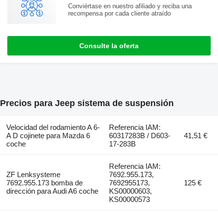
Conviértase en nuestro afiliado y reciba una
recompensa por cada cliente atraído
Consulte la oferta
Precios para Jeep sistema de suspensión
Velocidad del rodamiento A 6-
Referencia IAM:
A D cojinete para Mazda 6
60317283B / D603-
41,51 €
coche
17-283B
Referencia IAM:
ZF Lenksysteme
7692.955.173,
7692.955.173 bomba de
7692955173,
125 €
dirección para Audi A6 coche
KS00000603,
KS00000573