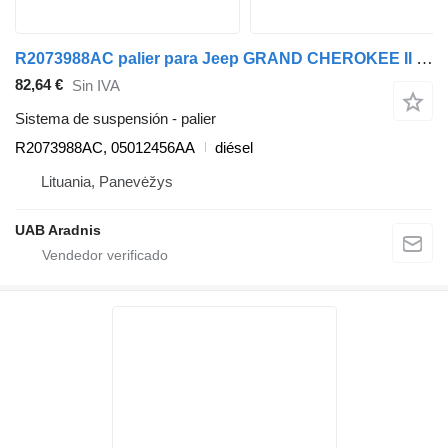
R2073988AC palier para Jeep GRAND CHEROKEE II (WJ, WG) coche
82,64 €
Sin IVA
Sistema de suspensión - palier
R2073988AC, 05012456AA
diésel
Lituania, Panevėžys
UAB Aradnis