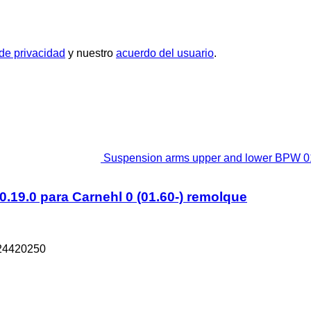
 de privacidad
y nuestro
acuerdo del usuario
.
Suspension arms upper and lower BPW 01.
19.0 para Carnehl 0 (01.60-) remolque
124420250