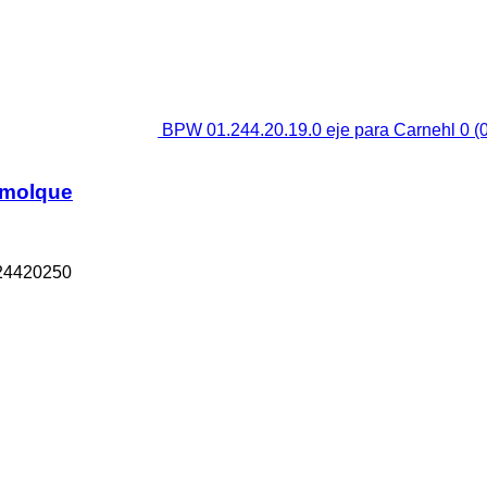
BPW 01.244.20.19.0 eje para Carnehl 0 (
remolque
124420250