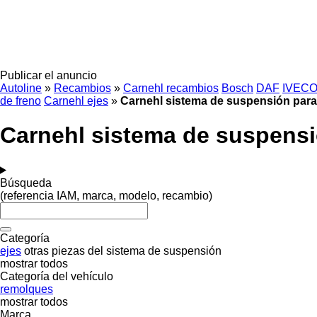
Publicar el anuncio
Autoline
»
Recambios
»
Carnehl recambios
Bosch
DAF
IVEC
de freno
Carnehl ejes
»
Carnehl sistema de suspensión par
Carnehl sistema de suspens
Búsqueda
(referencia IAM, marca, modelo, recambio)
Categoría
ejes
otras piezas del sistema de suspensión
mostrar todos
Categoría del vehículo
remolques
mostrar todos
Marca