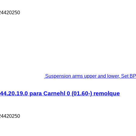
124420250
Suspension arms upper and lower, Set BP
4.20.19.0 para Carnehl 0 (01.60-) remolque
124420250