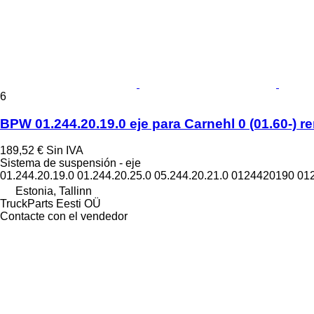
6
BPW 01.244.20.19.0 eje para Carnehl 0 (01.60-) 
189,52 €
Sin IVA
Sistema de suspensión - eje
01.244.20.19.0 01.244.20.25.0 05.244.20.21.0 0124420190 0
Estonia, Tallinn
TruckParts Eesti OÜ
Contacte con el vendedor