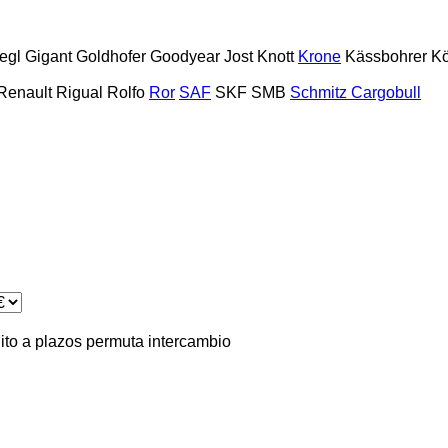
iegl
Gigant
Goldhofer
Goodyear
Jost
Knott
Krone
Kässbohrer
Kö
Renault
Rigual
Rolfo
Ror
SAF
SKF
SMB
Schmitz Cargobull
ito
a plazos
permuta
intercambio