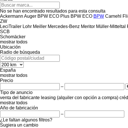
No se han encontrado resultados para esta consulta
Ackermann
Auger
BPW ECO Plus
BPW ECO
BPW
Carnehl
Fl
ZW
LeciTrailer
Lohr
Meiller
Mercedes-Benz
Meritor
Müller-Mitteltal
SCB
Schomäcker
mostrar todos
Ubicación
Radio de búsqueda
España
mostrar todos
Precio
–
Tipo de anuncio
venta
del fabricante
leasing (alquiler con opción a compra)
créd
mostrar todos
Año de fabricación
–
¿Le faltan algunos filtros?
Sugiera un cambio