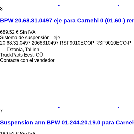
8
BPW 20.68.31.0497 eje para Carnehl 0 (01.60-) r
689,52 €
Sin IVA
Sistema de suspensión - eje
20.68.31.0497 2068310497 RSF9010ECOP RSF9010ECO-P
Estonia, Tallinn
TruckParts Eesti OÜ
Contacte con el vendedor
7
Suspension arm BPW 01.244.20.19.0 para Carne
189,52 €
Sin IVA