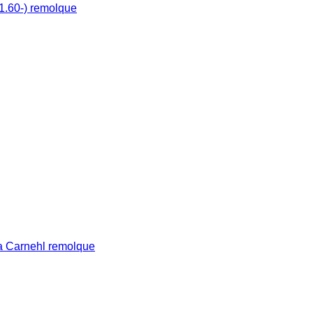
1.60-) remolque
a Carnehl remolque