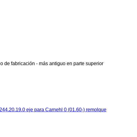
o de fabricación - más antiguo en parte superior
44.20.19.0 eje para Carnehl 0 (01.60-) remolque