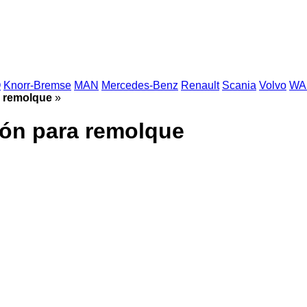
O
Knorr-Bremse
MAN
Mercedes-Benz
Renault
Scania
Volvo
WA
a remolque
»
ión para remolque