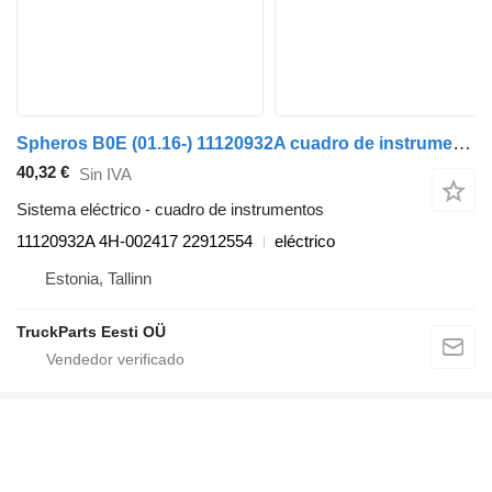
Spheros B0E (01.16-) 11120932A cuadro de instrumentos para Volvo B5LH, B0E (2008-) autobús
40,32 €
Sin IVA
Sistema eléctrico - cuadro de instrumentos
11120932A 4H-002417 22912554
eléctrico
Estonia, Tallinn
TruckParts Eesti OÜ