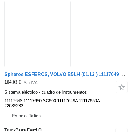
Spheros ESFEROS, VOLVO B5LH (01.13-) 11117649 cuadro de instrumentos para Volvo B5LH, B0E (2008-) autobús
104,03 €
Sin IVA
Sistema eléctrico - cuadro de instrumentos
11117649 11117650 SC600 11117649A 11117650A
22035282
Estonia, Tallinn
TruckParts Eesti OÜ