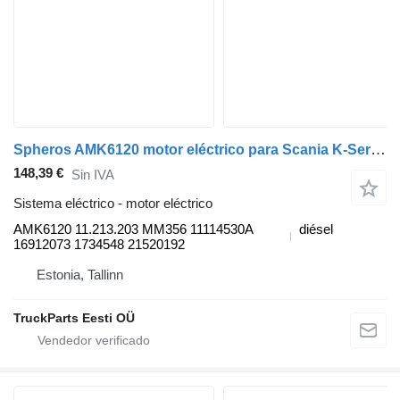
Spheros AMK6120 motor eléctrico para Scania K-Series (2016-) autobús
148,39 €
Sin IVA
Sistema eléctrico - motor eléctrico
AMK6120 11.213.203 MM356 11114530A
diésel
16912073 1734548 21520192
Estonia, Tallinn
TruckParts Eesti OÜ