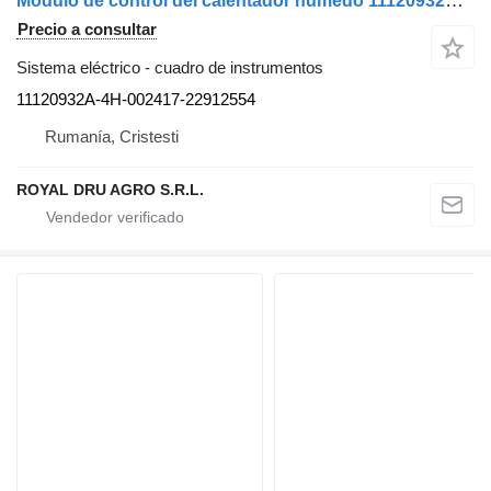
Módulo de control del calentador húmedo 11120932A-4H-002417-22912554 cuadro de instrumentos para Spheros Scania 11120932A 4H-002417-22912554 camión
Precio a consultar
Sistema eléctrico - cuadro de instrumentos
11120932A-4H-002417-22912554
Rumanía, Cristesti
ROYAL DRU AGRO S.R.L.