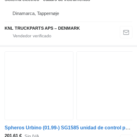
Dinamarca, Tappernøje
KNL TRUCKPARTS APS – DENMARK
Spheros Urbino (01.99-) SG1585 unidad de control para Solaris Urbino, Alpino, Vacanza (1999-) autobús
201,61 €
Sin IVA