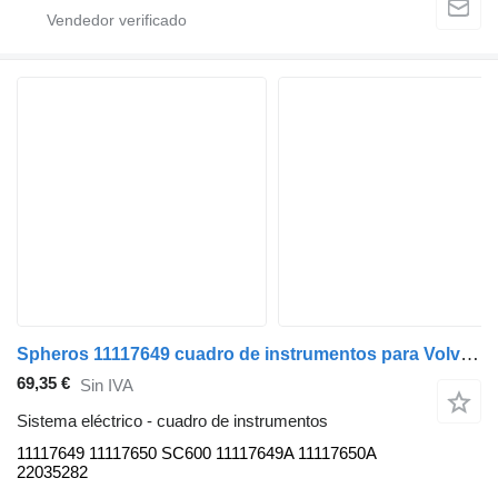
Spheros 11117649 cuadro de instrumentos para Volvo B5LH, B0E (2008-) autobús
69,35 €
Sin IVA
Sistema eléctrico - cuadro de instrumentos
11117649 11117650 SC600 11117649A 11117650A
22035282