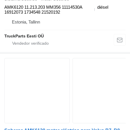
AMK6120 11.213.203 MM356 11114530A
diésel
16912073 1734548 21520192
Estonia, Tallinn
TruckParts Eesti OÜ