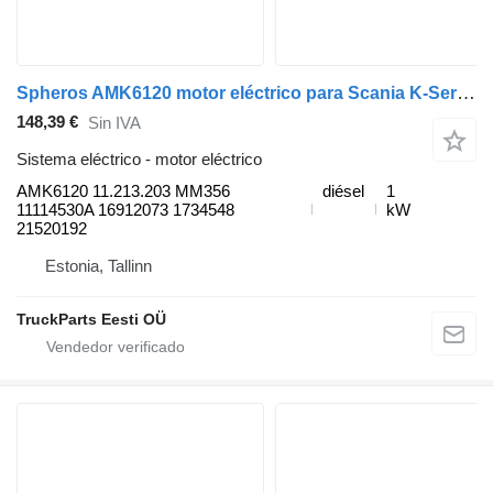
Spheros AMK6120 motor eléctrico para Scania K-Series (2016-) camión
148,39 €
Sin IVA
Sistema eléctrico - motor eléctrico
AMK6120 11.213.203 MM356
diésel
1
11114530A 16912073 1734548
kW
21520192
Estonia, Tallinn
TruckParts Eesti OÜ