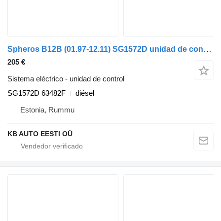
Spheros B12B (01.97-12.11) SG1572D unidad de control para Volvo B6, B7, B9, B10, B12 bus (1978-2011) autobús
205 €
Sistema eléctrico - unidad de control
SG1572D 63482F
diésel
Estonia, Rummu
KB AUTO EESTI OÜ