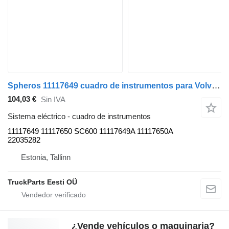
Spheros 11117649 cuadro de instrumentos para Volvo B5LH, B0E (2008-) autobús
104,03 €
Sin IVA
Sistema eléctrico - cuadro de instrumentos
11117649 11117650 SC600 11117649A 11117650A
22035282
Estonia, Tallinn
TruckParts Eesti OÜ
¿Vende vehículos o maquinaria?