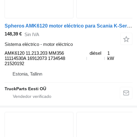
Spheros AMK6120 motor eléctrico para Scania K-Series (2016-) autobús
148,39 €
Sin IVA
Sistema eléctrico - motor eléctrico
AMK6120 11.213.203 MM356
diésel
1
11114530A 16912073 1734548
kW
21520192
Estonia, Tallinn
TruckParts Eesti OÜ