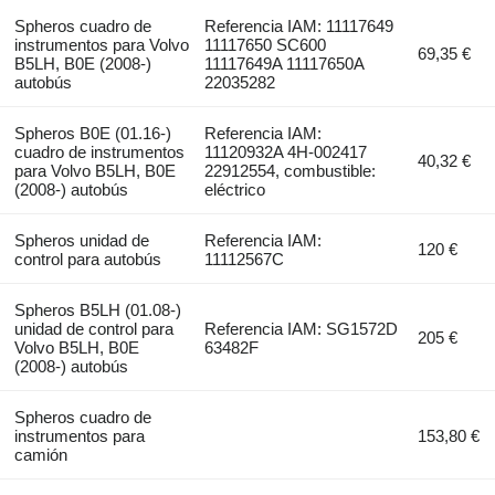
Spheros cuadro de
Referencia IAM: 11117649
instrumentos para Volvo
11117650 SC600
69,35 €
B5LH, B0E (2008-)
11117649A 11117650A
autobús
22035282
Spheros B0E (01.16-)
Referencia IAM:
cuadro de instrumentos
11120932A 4H-002417
40,32 €
para Volvo B5LH, B0E
22912554, combustible:
(2008-) autobús
eléctrico
Spheros unidad de
Referencia IAM:
120 €
control para autobús
11112567C
Spheros B5LH (01.08-)
unidad de control para
Referencia IAM: SG1572D
205 €
Volvo B5LH, B0E
63482F
(2008-) autobús
Spheros cuadro de
instrumentos para
153,80 €
camión