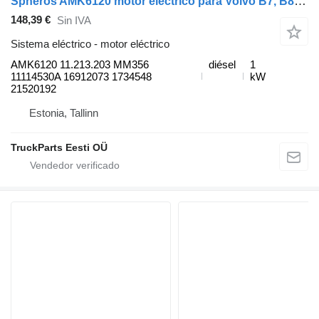
Spheros AMK6120 motor eléctrico para Volvo B7, B8, B9, B12 (2005-) autobús
148,39 €
Sin IVA
Sistema eléctrico - motor eléctrico
AMK6120 11.213.203 MM356
diésel
1
11114530A 16912073 1734548
kW
21520192
Estonia, Tallinn
TruckParts Eesti OÜ