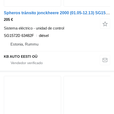
Spheros tránsito jonckheere 2000 (01.05-12.13) SG1572D unidad de control para VDL Jonckheere Transit 2000 (2005-2013) autobús
205 €
Sistema eléctrico - unidad de control
SG1572D 63482F
diésel
Estonia, Rummu
KB AUTO EESTI OÜ