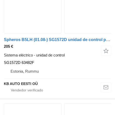
Spheros B5LH (01.08-) SG1572D unidad de control para Volvo B5LH, B0E (2008-) autobús
205 €
Sistema eléctrico - unidad de control
SG1572D 63482F
Estonia, Rummu
KB AUTO EESTI OÜ