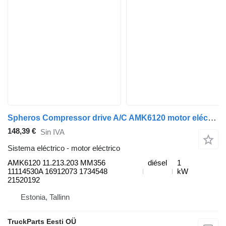
Spheros Compressor drive A/C AMK6120 motor eléctrico para Volvo B7, B8, B9, B12 autobús
148,39 €
Sin IVA
Sistema eléctrico - motor eléctrico
AMK6120 11.213.203 MM356
diésel
1
11114530A 16912073 1734548
kW
21520192
Estonia, Tallinn
TruckParts Eesti OÜ