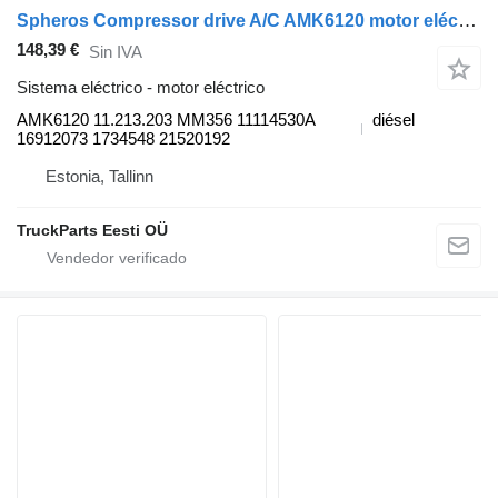
Spheros Compressor drive A/C AMK6120 motor eléctrico para Scania K autobús
148,39 €
Sin IVA
Sistema eléctrico - motor eléctrico
AMK6120 11.213.203 MM356 11114530A
diésel
16912073 1734548 21520192
Estonia, Tallinn
TruckParts Eesti OÜ