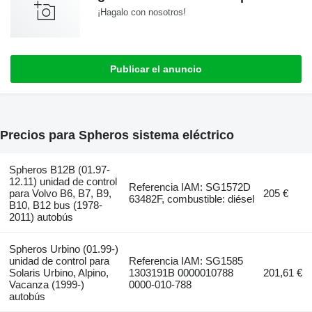
¡Hagalo con nosotros!
Publicar el anuncio
Precios para Spheros sistema eléctrico
Spheros B12B (01.97-
12.11) unidad de control
Referencia IAM: SG1572D
para Volvo B6, B7, B9,
205 €
63482F, combustible: diésel
B10, B12 bus (1978-
2011) autobús
Spheros Urbino (01.99-)
unidad de control para
Referencia IAM: SG1585
Solaris Urbino, Alpino,
1303191B 0000010788
201,61 €
Vacanza (1999-)
0000-010-788
autobús