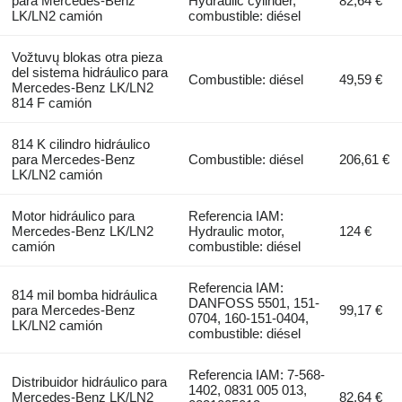
para Mercedes-Benz
Hydraulic cylinder,
82,64 €
LK/LN2 camión
combustible: diésel
Vožtuvų blokas otra pieza
del sistema hidráulico para
Combustible: diésel
49,59 €
Mercedes-Benz LK/LN2
814 F camión
814 K cilindro hidráulico
para Mercedes-Benz
Combustible: diésel
206,61 €
LK/LN2 camión
Motor hidráulico para
Referencia IAM:
Mercedes-Benz LK/LN2
Hydraulic motor,
124 €
camión
combustible: diésel
Referencia IAM:
814 mil bomba hidráulica
DANFOSS 5501, 151-
para Mercedes-Benz
99,17 €
0704, 160-151-0404,
LK/LN2 camión
combustible: diésel
Referencia IAM: 7-568-
Distribuidor hidráulico para
1402, 0831 005 013,
Mercedes-Benz LK/LN2
82,64 €