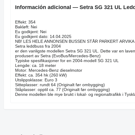
Información adicional — Setra SG 321 UL Led
Effekt: 354
Bakløft: Nei
Eu godkjent: Nei
Eu godkjent dato: 14.04.2025
NB! LES HELE ANNONSEN BUSSEN STÅR PARKERT ARVIKA
Setra leddbuss fra 2004
er den vanligste modellen Setra SG 321 UL. Dette var en lave
produsert av Setra (EvoBus/Mercedes-Benz)
Typiske spesifikasjoner for en 2004-modell SG 321 UL
Lengde: ca. 18 meter
Motor: Mercedes-Benz dieselmotor
Effekt: ca. 354 hk (260 kW)
Utslippsklasse: Euro 3
Sitteplasser: rundt 64 (Originalt før ombygging)
Ståplasser: opptil ca. 77 (Originalt før ombygging)
Denne modellen ble mye brukt i lokal- og regionaltrafikk i Tysk