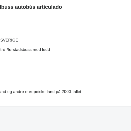
dbuss autobús articulado
 SVERIGE
ntré-/forstadsbuss med ledd
land og andre europeiske land på 2000-tallet