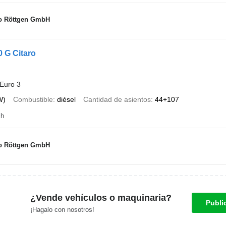
o Röttgen GmbH
 G Citaro
Euro 3
W)
Combustible
diésel
Cantidad de asientos
44+107
ch
o Röttgen GmbH
¿Vende vehículos o maquinaria?
Publi
¡Hagalo con nosotros!