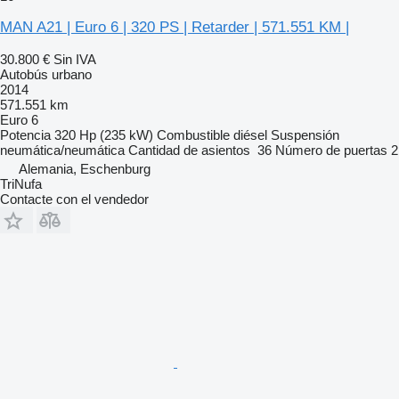
MAN A21 | Euro 6 | 320 PS | Retarder | 571.551 KM |
30.800 €
Sin IVA
Autobús urbano
2014
571.551 km
Euro 6
Potencia
320 Hp (235 kW)
Combustible
diésel
Suspensión
neumática/neumática
Cantidad de asientos
36
Número de puertas
2
Alemania, Eschenburg
TriNufa
Contacte con el vendedor