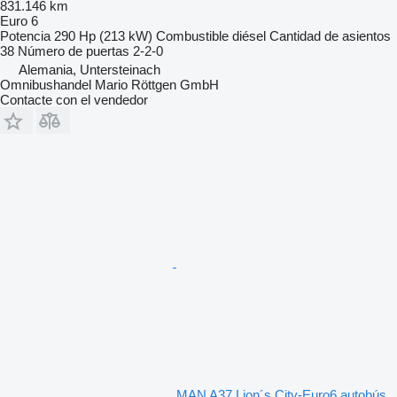
831.146 km
Euro 6
Potencia
290 Hp (213 kW)
Combustible
diésel
Cantidad de asientos
38
Número de puertas
2-2-0
Alemania, Untersteinach
Omnibushandel Mario Röttgen GmbH
Contacte con el vendedor
MAN A37 Lion´s City-Euro6 autobús