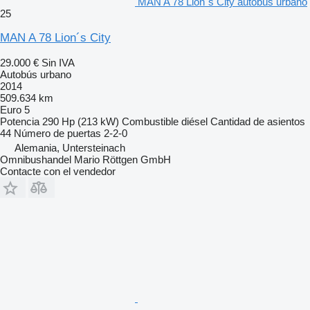
MAN A 78 Lion´s City autobús urbano
25
MAN A 78 Lion´s City
29.000 €
Sin IVA
Autobús urbano
2014
509.634 km
Euro 5
Potencia
290 Hp (213 kW)
Combustible
diésel
Cantidad de asientos
44
Número de puertas
2-2-0
Alemania, Untersteinach
Omnibushandel Mario Röttgen GmbH
Contacte con el vendedor