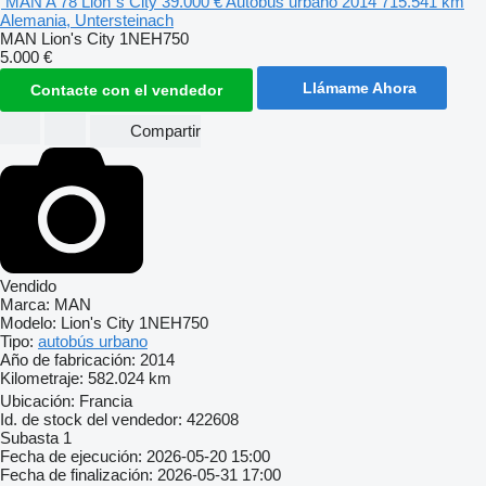
MAN A 78 Lion´s City
39.000 €
Autobús urbano
2014
715.541 km
Alemania, Untersteinach
MAN Lion's City 1NEH750
5.000 €
Llámame Ahora
Contacte con el vendedor
Compartir
Vendido
Marca:
MAN
Modelo:
Lion's City 1NEH750
Tipo:
autobús urbano
Año de fabricación:
2014
Kilometraje:
582.024 km
Ubicación:
Francia
Id. de stock del vendedor:
422608
Subasta
1
Fecha de ejecución:
2026-05-20 15:00
Fecha de finalización:
2026-05-31 17:00