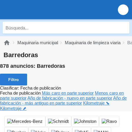
Maquinaria municipal
Maquinaria de limpieza viaria
Ba
Barredoras
878 anuncios:
Barredoras
Filtro
Clasificar
:
Fecha de publicación
Fecha de publicación
Más caro en parte superior
Menos caro en
parte superior
Año de fabricación - nuevo en parte superior
Año de
fabricación - más antiguo en parte superior
Kilometraje ⬊
Kilometraje ⬈