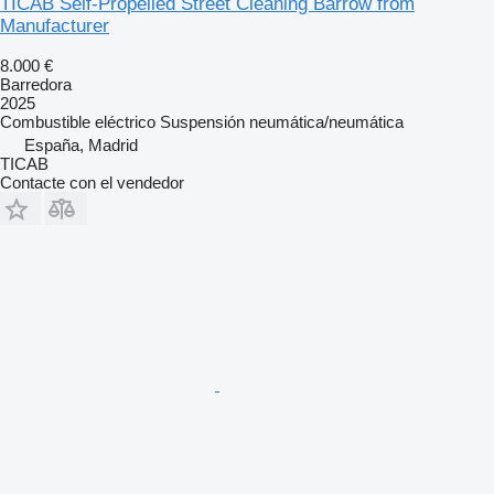
TICAB Self-Propelled Street Cleaning Barrow from
Manufacturer
8.000 €
Barredora
2025
Combustible
eléctrico
Suspensión
neumática/neumática
España, Madrid
TICAB
Contacte con el vendedor