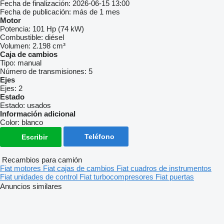
Fecha de finalización:
2026-06-15 13:00
Fecha de publicación:
más de 1 mes
Motor
Potencia:
101 Hp (74 kW)
Combustible:
diésel
Volumen:
2.198 cm³
Caja de cambios
Tipo:
manual
Número de transmisiones:
5
Ejes
Ejes:
2
Estado
Estado:
usados
Información adicional
Color:
blanco
Teléfono
Escribir
Recambios para camión
Fiat motores
Fiat cajas de cambios
Fiat cuadros de instrumentos
Fiat unidades de control
Fiat turbocompresores
Fiat puertas
Anuncios similares