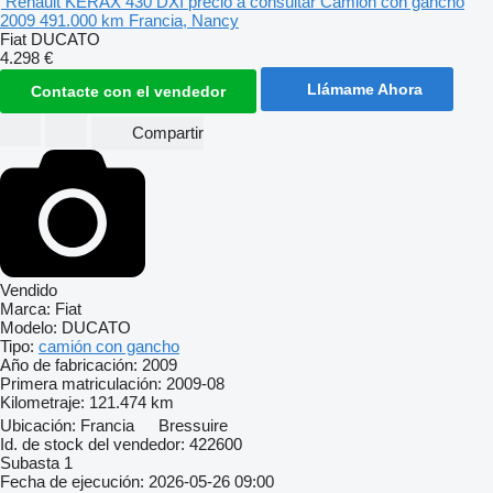
Renault KERAX 430 DXI
precio a consultar
Camión con gancho
2009
491.000 km
Francia, Nancy
Fiat DUCATO
4.298 €
Llámame Ahora
Contacte con el vendedor
Compartir
Vendido
Marca:
Fiat
Modelo:
DUCATO
Tipo:
camión con gancho
Año de fabricación:
2009
Primera matriculación:
2009-08
Kilometraje:
121.474 km
Ubicación:
Francia
Bressuire
Id. de stock del vendedor:
422600
Subasta
1
Fecha de ejecución:
2026-05-26 09:00