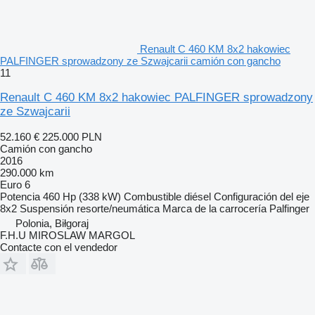
Renault C 460 KM 8x2 hakowiec
PALFINGER sprowadzony ze Szwajcarii camión con gancho
11
Renault C 460 KM 8x2 hakowiec PALFINGER sprowadzony
ze Szwajcarii
52.160 €
225.000 PLN
Camión con gancho
2016
290.000 km
Euro 6
Potencia
460 Hp (338 kW)
Combustible
diésel
Configuración del eje
8x2
Suspensión
resorte/neumática
Marca de la carrocería
Palfinger
Polonia, Biłgoraj
F.H.U MIROSLAW MARGOL
Contacte con el vendedor