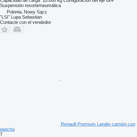
Capacidad de carga
10.000 kg
Configuración del eje
6x4
Suspensión
resorte/neumática
Polonia, Nowy Sącz
"LSI" Lupa Sebastian
Contacte con el vendedor
Renault Premium Lander camión con
gancho
7