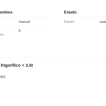
cambios
Estado
manual
Estado:
usa
6
es:
igorífico < 3.5t
ERS