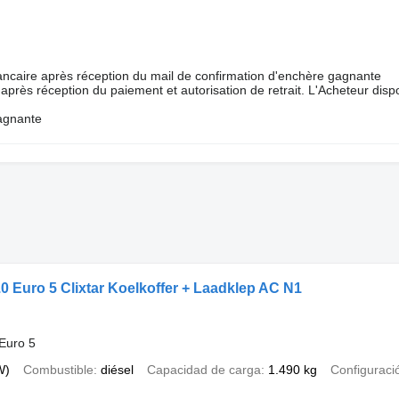
ancaire après réception du mail de confirmation d'enchère gagnante
r après réception du paiement et autorisation de retrait. L'Acheteur dis
gagnante
0 Euro 5 Clixtar Koelkoffer + Laadklep AC N1
Euro 5
W)
Combustible
diésel
Capacidad de carga
1.490 kg
Configuració