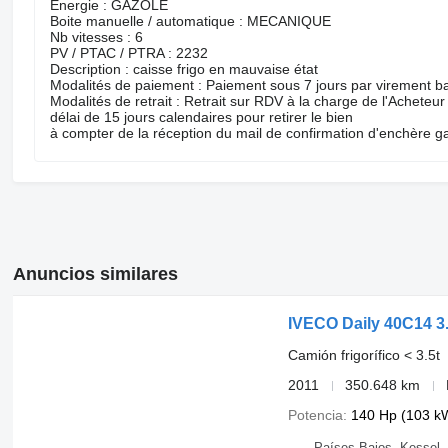
Energie : GAZOLE
Boite manuelle / automatique : MECANIQUE
Nb vitesses : 6
PV / PTAC / PTRA : 2232
Description : caisse frigo en mauvaise état
Modalités de paiement : Paiement sous 7 jours par virement b
Modalités de retrait : Retrait sur RDV à la charge de l'Acheteu
délai de 15 jours calendaires pour retirer le bien
à compter de la réception du mail de confirmation d'enchère 
Anuncios similares
IVECO Daily 40C14 3.
Camión frigorífico < 3.5t
2011
350.648 km
Potencia
140 Hp (103 k
Países Bajos, Kessel