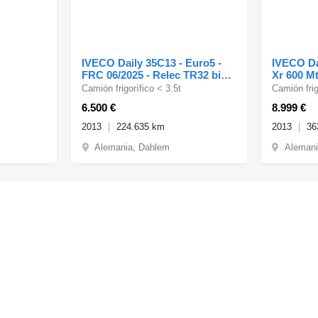
IVECO Daily 35C13 - Euro5 -
IVECO Da
FRC 06/2025 - Relec TR32 bis
Xr 600 M
-22C
Camión frigorífico < 3.5t
Camión frig
6.500 €
8.999 €
2013
224.635 km
2013
36
Alemania, Dahlem
Alemania