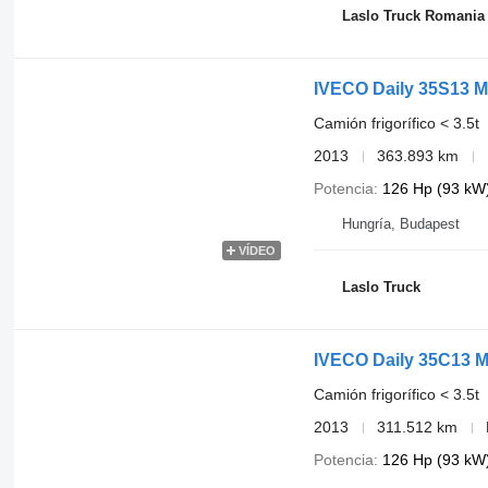
Laslo Truck Romania
IVECO Daily 35S13 Mi
Camión frigorífico < 3.5t
2013
363.893 km
Potencia
126 Hp (93 kW
Hungría, Budapest
VÍDEO
Laslo Truck
IVECO Daily 35C13 M
Camión frigorífico < 3.5t
2013
311.512 km
Potencia
126 Hp (93 kW