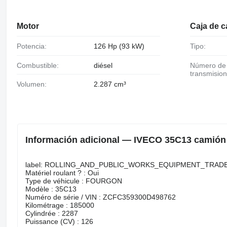
Motor
Caja de 
Potencia:
126 Hp (93 kW)
Tipo:
Combustible:
diésel
Número de
transmision
Volumen:
2.287 cm³
Información adicional — IVECO 35C13 camión fr
label: ROLLING_AND_PUBLIC_WORKS_EQUIPMENT_TRAD
Matériel roulant ? : Oui
Type de véhicule : FOURGON
Modèle : 35C13
Numéro de série / VIN : ZCFC359300D498762
Kilométrage : 185000
Cylindrée : 2287
Puissance (CV) : 126