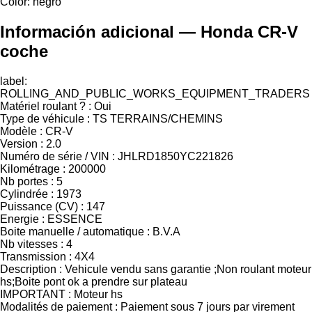
Color:
negro
Información adicional — Honda CR-V
coche
label:
ROLLING_AND_PUBLIC_WORKS_EQUIPMENT_TRADERS
Matériel roulant ? : Oui
Type de véhicule : TS TERRAINS/CHEMINS
Modèle : CR-V
Version : 2.0
Numéro de série / VIN : JHLRD1850YC221826
Kilométrage : 200000
Nb portes : 5
Cylindrée : 1973
Puissance (CV) : 147
Energie : ESSENCE
Boite manuelle / automatique : B.V.A
Nb vitesses : 4
Transmission : 4X4
Description : Vehicule vendu sans garantie ;Non roulant moteur
hs;Boite pont ok a prendre sur plateau
IMPORTANT : Moteur hs
Modalités de paiement : Paiement sous 7 jours par virement