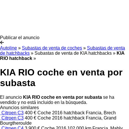
Publicar el anuncio
Autoline
»
Subastas de venta de coches
»
Subastas de venta
de hatchbacks
»
Subastas de venta de KIA hatchbacks
»
KIA
RIO hatchback
»
KIA RIO coche en venta por
subasta
El anuncio
KIA RIO coche en venta por subasta
se ha
vendido y no está incluido en la búsqueda.
Anuncios similares
Citroen C3
400 €
Coche
2016
hatchback
Francia, Brech
Citroen C3
400 €
Coche
2016
hatchback
Francia, Grand
Bourgtheroulde
Citroen C4
3.900 €
Coche
2016
102.000 km
Francia, Mably