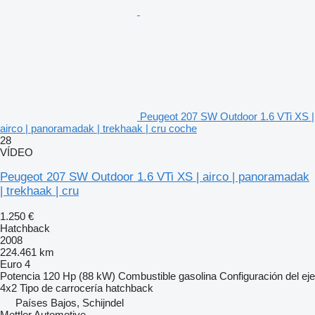
Peugeot 207 SW Outdoor 1.6 VTi XS |
airco | panoramadak | trekhaak | cru coche
28
VÍDEO
Peugeot 207 SW Outdoor 1.6 VTi XS | airco | panoramadak
| trekhaak | cru
1.250 €
Hatchback
2008
224.461 km
Euro 4
Potencia
120 Hp (88 kW)
Combustible
gasolina
Configuración del eje
4x2
Tipo de carrocería
hatchback
Países Bajos, Schijndel
Mettler Automotive