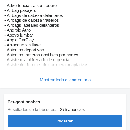
- Advertencia tráfico trasero
- Airbag pasajero
- Airbags de cabeza delanteros
- Airbags de cabeza traseros
- Airbags laterales delanteros
- Android Auto
- Apoyo lumbar
- Apple CarPlay
- Arranque sin llave
- Asientos deportivos
- Asientos traseros abatibles por partes
- Asistencia al frenado de urgencia
- Asistente de luces de carretera adaptativas
- Bluetooth
- Cabina digital
- Conducción por voz
Mostrar todo el comentario
- Cristales tintados
- Dirección asistida en función de la velocidad
- Faldones laterales
- Faros Full LED
Peugeot coches
- Faros LED
- Head-up display
Resultados de la búsqueda:
275 anuncios
- Iluminación ambiental
- Inmovilizador electrónico del motor
Mostrar
- Luces de conducción diurna LED
- Luces de cruce automáticas