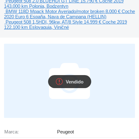
Peugeot 508 2.0 BLUEHDI GT LINE
15.790 €
Coche
2019
143.000 km
Polonia, Bodzentyn
BMW 118D Mpack Motor Averiado/motor broken
8.000 €
Coche
2020
Euro 6
España, Nava de Campana (HELLIN)
Peugeot 508 1,5HDI, 96kw, AT/8 Style
14.999 €
Coche
2019
122.100 km
Eslovaquia, Viničné
Vendido
Marca:
Peugeot