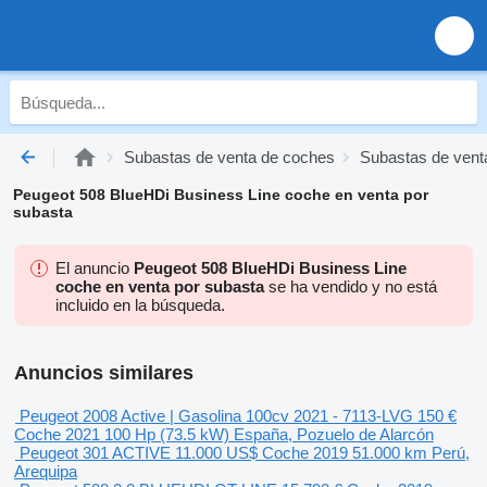
Subastas de venta de coches
Subastas de venta
Peugeot 508 BlueHDi Business Line coche en venta por
subasta
El anuncio
Peugeot 508 BlueHDi Business Line
coche en venta por subasta
se ha vendido y no está
incluido en la búsqueda.
Anuncios similares
Peugeot 2008 Active | Gasolina 100cv 2021 - 7113-LVG
150 €
Coche
2021
100 Hp (73.5 kW)
España, Pozuelo de Alarcón
Peugeot 301 ACTIVE
11.000 US$
Coche
2019
51.000 km
Perú,
Arequipa