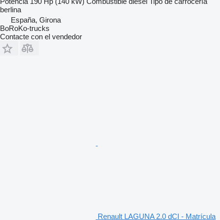
Potencia
190 Hp (140 kW)
Combustible
diésel
Tipo de carrocería
berlina
España, Girona
BoRoKo-trucks
Contacte con el vendedor
Renault LAGUNA 2.0 dCI - Matrícula