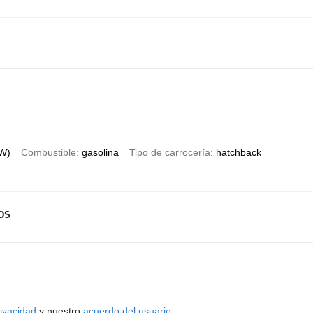
kW)
Combustible
gasolina
Tipo de carrocería
hatchback
DS
rivacidad
y nuestro
acuerdo del usuario
.