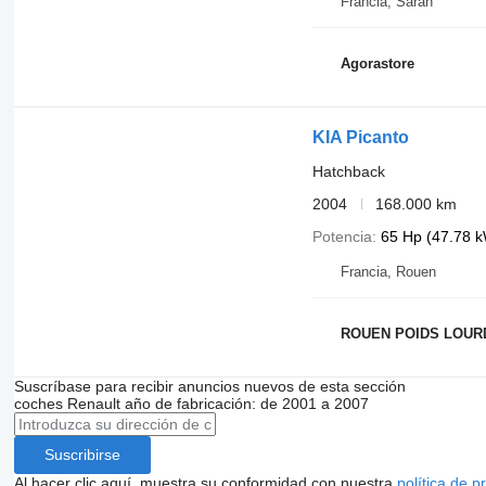
Francia, Saran
Agorastore
KIA Picanto
Hatchback
2004
168.000 km
Potencia
65 Hp (47.78 
Francia, Rouen
ROUEN POIDS LOUR
Suscríbase para recibir anuncios nuevos de esta sección
coches
Renault
año de fabricación: de 2001 a 2007
Suscribirse
Al hacer clic aquí, muestra su conformidad con nuestra
política de p