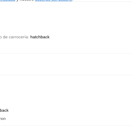
o de carrocería
hatchback
back
gnon