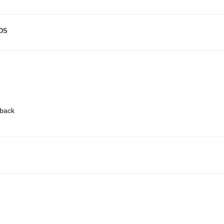
DS
back