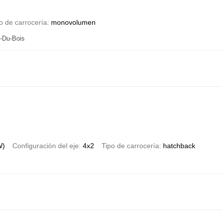
o de carrocería
monovolumen
n-Du-Bois
W)
Configuración del eje
4x2
Tipo de carrocería
hatchback