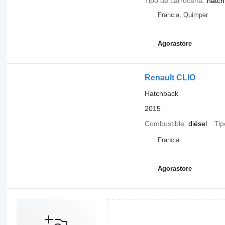
Tipo de carrocería
hatch
Francia, Quimper
Agorastore
Renault CLIO
Hatchback
2015
Combustible
diésel
Tip
Francia
Agorastore