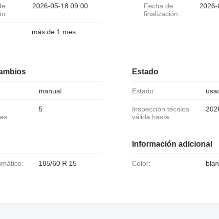
2026-05-18 09:00
Fecha de
2026-
ón:
finalización:
más de 1 mes
:
cambios
Estado
manual
Estado:
usa
5
Inspección técnica
202
es:
válida hasta:
Información adicional
umático:
185/60 R 15
Color:
bla