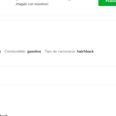
Publi
¡Hagalo con nosotros!
)
Combustible
gasolina
Tipo de carrocería
hatchback
back