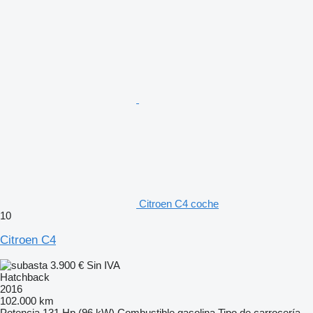
Citroen C4 coche
10
Citroen C4
3.900 €
Sin IVA
Hatchback
2016
102.000 km
Potencia
131 Hp (96 kW)
Combustible
gasolina
Tipo de carrocería