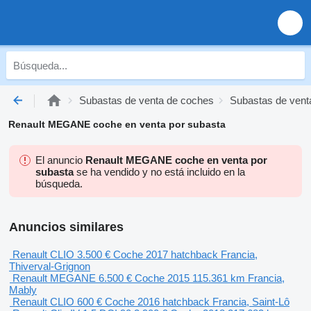
Subastas de venta de coches
Subastas de vent
Renault MEGANE coche en venta por subasta
El anuncio
Renault MEGANE coche en venta por
subasta
se ha vendido y no está incluido en la
búsqueda.
Anuncios similares
Renault CLIO
3.500 €
Coche
2017
hatchback
Francia,
Thiverval-Grignon
Renault MEGANE
6.500 €
Coche
2015
115.361 km
Francia,
Mably
Renault CLIO
600 €
Coche
2016
hatchback
Francia, Saint-Lô