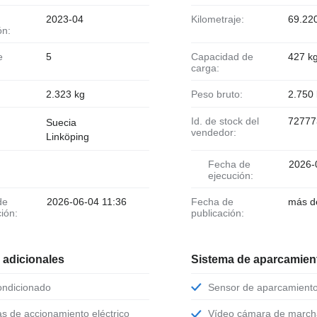
2023-04
Kilometraje:
69.22
ón:
5
Capacidad de
427 k
carga:
2.323 kg
Peso bruto:
2.750
Id. de stock del
72777
Suecia
vendedor:
Linköping
Fecha de
2026-
ejecución:
2026-06-04 11:36
Fecha de
más d
ción:
publicación:
 adicionales
Sistema de aparcamient
condicionado
Sensor de aparcamient
as de accionamiento eléctrico
Vídeo cámara de march