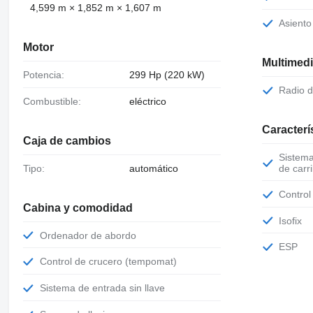
4,599 m × 1,852 m × 1,607 m
Asient
Motor
Multimed
Potencia:
299 Hp (220 kW)
Radio 
Combustible:
eléctrico
Caracterí
Caja de cambios
Sistema de alerta de cambio involuntario
Tipo:
automático
de carri
Contro
Cabina y comodidad
Isofix
Ordenador de abordo
ESP
Control de crucero (tempomat)
Sistema de entrada sin llave