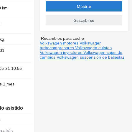
Mostrar
0 km
Suscribirse
g
Recambios para coche
 kg
Volkswagen motores
Volkswagen
turbocompresores
Volkswagen culatas
31
Volkswagen inyectores
Volkswagen cajas de
cambios
Volkswagen suspensión de ballestas
05-21 10:55
e 1 mes
o asistido
o
a atrás