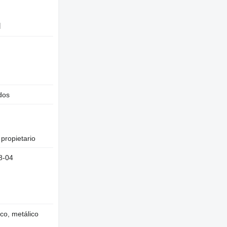
l
dos
 propietario
8-04
co, metálico