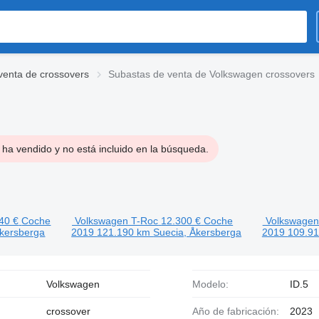
venta de crossovers
Subastas de venta de Volkswagen crossovers
ha vendido y no está incluido en la búsqueda.
40 €
Coche
Volkswagen T-Roc
12.300 €
Coche
Volkswagen
Åkersberga
2019
121.190 km
Suecia, Åkersberga
2019
109.9
Volkswagen
Modelo:
ID.5
crossover
Año de fabricación:
2023