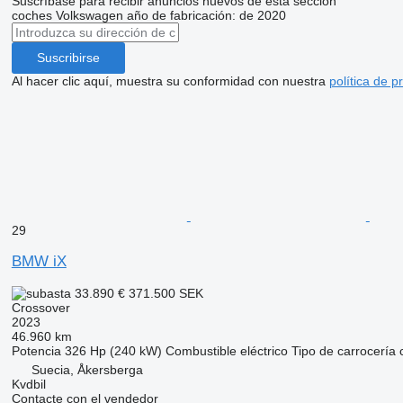
Suscríbase para recibir anuncios nuevos de esta sección
coches
Volkswagen
año de fabricación: de 2020
Suscribirse
Al hacer clic aquí, muestra su conformidad con nuestra
política de p
29
BMW iX
33.890 €
371.500 SEK
Crossover
2023
46.960 km
Potencia
326 Hp (240 kW)
Combustible
eléctrico
Tipo de carrocería
Suecia, Åkersberga
Kvdbil
Contacte con el vendedor