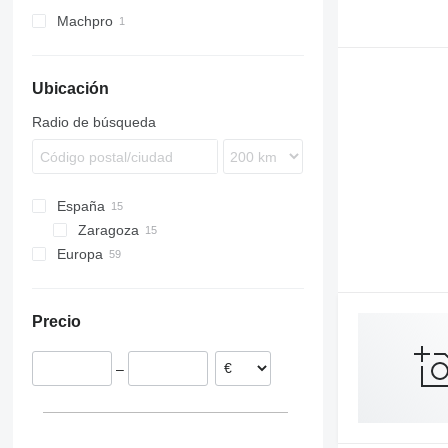
Machpro
MP
Ubicación
Radio de búsqueda
España
Zaragoza
Europa
Reino Unido
Alemania
Precio
Países Bajos
Noruega
–
Suecia
Francia
Rumanía